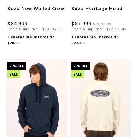
Buzo New Walled Crew
Buzo Heritage Hood
$84.999
$87.999
$109.999
Precio s/ imp. nac.:
$70.247,11
Precio s/ imp. nac.:
$72.726,45
3
cuotas sin interés
de
3
cuotas sin interés
de
$28.333
$29.333
20
% OFF
20
% OFF
SALE
SALE