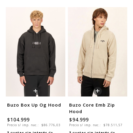
+
+
Buzo Box Up Og Hood
Buzo Core Emb Zip
Hood
$104.999
$94.999
Precio s/ imp. nac.:
$86.776,03
Precio s/ imp. nac.:
$78.511,57
3
cuotas sin interés
de
3
cuotas sin interés
de