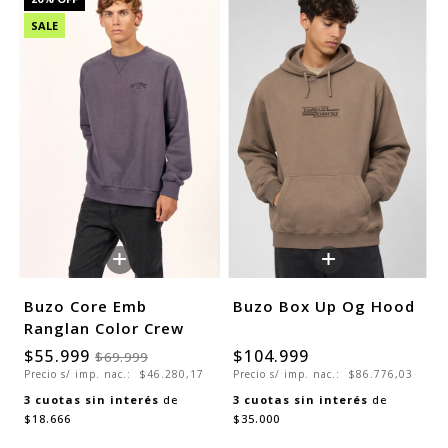
SALE
+
+
Buzo Core Emb
Buzo Box Up Og Hood
Ranglan Color Crew
$55.999
$104.999
$69.999
Precio s/ imp. nac.:
$46.280,17
Precio s/ imp. nac.:
$86.776,03
3
cuotas sin interés
de
3
cuotas sin interés
de
$18.666
$35.000