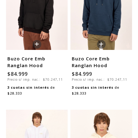
+
+
Buzo Core Emb
Buzo Core Emb
Ranglan Hood
Ranglan Hood
$84.999
$84.999
Precio s/ imp. nac.:
$70.247,11
Precio s/ imp. nac.:
$70.247,11
3
cuotas sin interés
de
3
cuotas sin interés
de
$28.333
$28.333