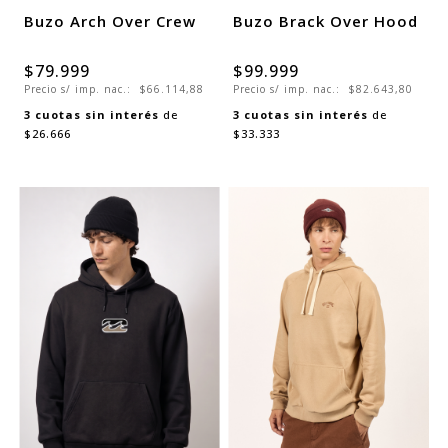
Buzo Arch Over Crew
Buzo Brack Over Hood
$79.999
$99.999
Precio s/ imp. nac.:
$66.114,88
Precio s/ imp. nac.:
$82.643,80
3
cuotas sin interés
de
3
cuotas sin interés
de
$26.666
$33.333