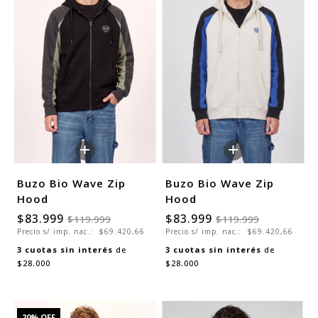
+
+
Buzo Bio Wave Zip
Buzo Bio Wave Zip
Hood
Hood
$83.999
$83.999
$119.999
$119.999
Precio s/ imp. nac.:
$69.420,66
Precio s/ imp. nac.:
$69.420,66
3
cuotas sin interés
de
3
cuotas sin interés
de
$28.000
$28.000
20
% OFF