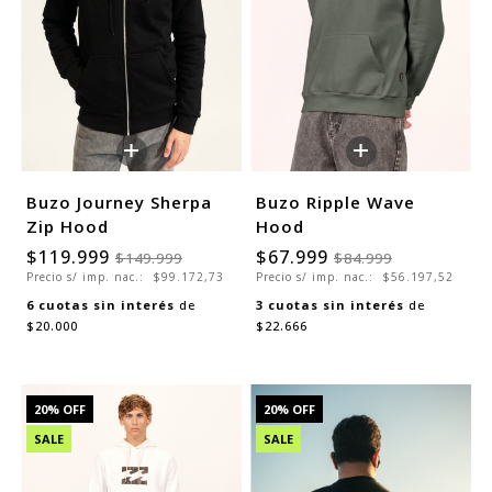
+
+
Buzo Journey Sherpa
Buzo Ripple Wave
Zip Hood
Hood
$119.999
$67.999
$149.999
$84.999
Precio s/ imp. nac.:
$99.172,73
Precio s/ imp. nac.:
$56.197,52
6
cuotas sin interés
de
3
cuotas sin interés
de
$20.000
$22.666
20
% OFF
20
% OFF
SALE
SALE