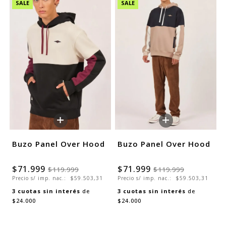
SALE
SALE
+
+
Buzo Panel Over Hood
Buzo Panel Over Hood
$71.999
$71.999
$119.999
$119.999
Precio s/ imp. nac.:
$59.503,31
Precio s/ imp. nac.:
$59.503,31
3
cuotas sin interés
de
3
cuotas sin interés
de
$24.000
$24.000