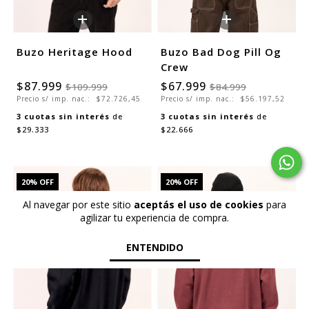
+
+
Buzo Heritage Hood
Buzo Bad Dog Pill Og
Crew
$87.999
$67.999
$109.999
$84.999
Precio s/ imp. nac.:
$72.726,45
Precio s/ imp. nac.:
$56.197,52
3
cuotas sin interés
de
3
cuotas sin interés
de
$29.333
$22.666
20
% OFF
20
% OFF
SALE
SALE
Al navegar por este sitio
aceptás el uso de cookies
para
agilizar tu experiencia de compra.
ENTENDIDO