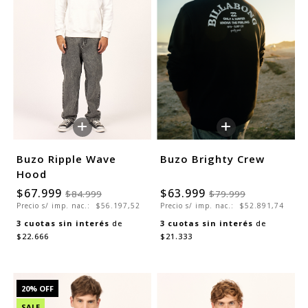
+
+
Buzo Ripple Wave
Buzo Brighty Crew
Hood
$67.999
$63.999
$84.999
$79.999
Precio s/ imp. nac.:
$56.197,52
Precio s/ imp. nac.:
$52.891,74
3
cuotas sin interés
de
3
cuotas sin interés
de
$22.666
$21.333
20
% OFF
SALE