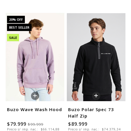
20
% OFF
BEST SELLER
SALE
+
+
Buzo Wave Wash Hood
Buzo Polar Spec 73
Half Zip
$79.999
$89.999
$99.999
Precio s/ imp. nac.:
$66.114,88
Precio s/ imp. nac.:
$74.379,34