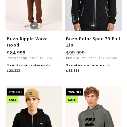
+
+
Buzo Ripple Wave
Buzo Polar Spec 73 Full
Hood
Zip
$84.999
$99.999
Precio s/ imp. nac.:
$70.247,11
Precio s/ imp. nac.:
$82.643,80
3
cuotas sin interés
de
3
cuotas sin interés
de
$28.333
$33.333
20
% OFF
20
% OFF
SALE
SALE