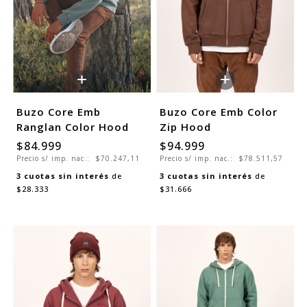
+
+
Buzo Core Emb
Buzo Core Emb Color
Ranglan Color Hood
Zip Hood
$84.999
$94.999
Precio s/ imp. nac.:
$70.247,11
Precio s/ imp. nac.:
$78.511,57
3
cuotas sin interés
de
3
cuotas sin interés
de
$28.333
$31.666