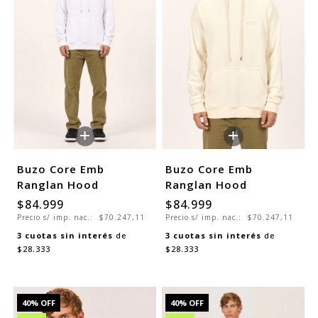
+
+
Buzo Core Emb
Buzo Core Emb
Ranglan Hood
Ranglan Hood
$84.999
$84.999
Precio s/ imp. nac.:
$70.247,11
Precio s/ imp. nac.:
$70.247,11
3
cuotas sin interés
de
3
cuotas sin interés
de
$28.333
$28.333
40
% OFF
40
% OFF