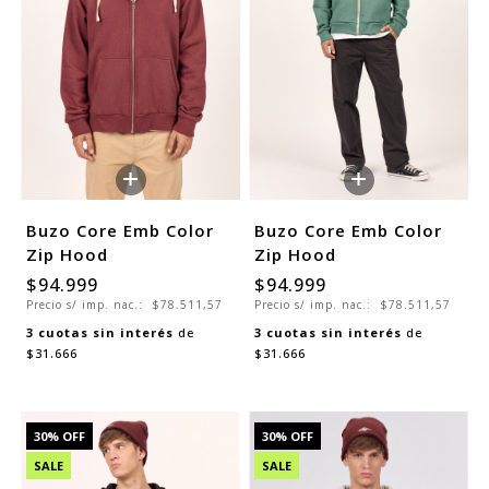
+
+
Buzo Core Emb Color
Buzo Core Emb Color
Zip Hood
Zip Hood
$94.999
$94.999
Precio s/ imp. nac.:
$78.511,57
Precio s/ imp. nac.:
$78.511,57
3
cuotas sin interés
de
3
cuotas sin interés
de
$31.666
$31.666
30
% OFF
30
% OFF
SALE
SALE