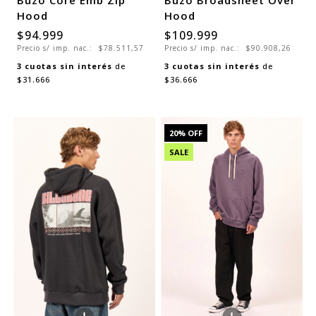
Buzo Core Emb Zip
Buzo Broadsheet Over
Hood
Hood
$94.999
$109.999
Precio s/ imp. nac.:
$78.511,57
Precio s/ imp. nac.:
$90.908,26
3
cuotas sin interés
de
3
cuotas sin interés
de
$31.666
$36.666
20
% OFF
SALE