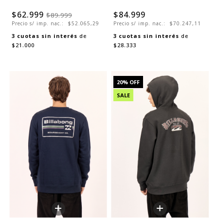
$62.999
$84.999
$89.999
Precio s/ imp. nac.:
$52.065,29
Precio s/ imp. nac.:
$70.247,11
3
cuotas sin interés
de
3
cuotas sin interés
de
$21.000
$28.333
20
% OFF
SALE
+
+