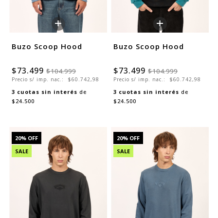
+
+
Buzo Scoop Hood
Buzo Scoop Hood
$73.499
$73.499
$104.999
$104.999
Precio s/ imp. nac.:
$60.742,98
Precio s/ imp. nac.:
$60.742,98
3
cuotas sin interés
de
3
cuotas sin interés
de
$24.500
$24.500
20
% OFF
20
% OFF
SALE
SALE