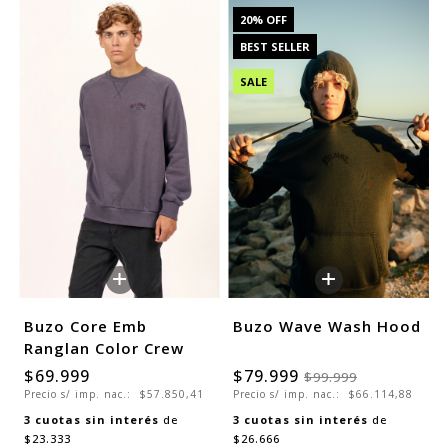
20
% OFF
BEST SELLER
SALE
+
+
Buzo Core Emb
Buzo Wave Wash Hood
Ranglan Color Crew
$69.999
$79.999
$99.999
Precio s/ imp. nac.:
$57.850,41
Precio s/ imp. nac.:
$66.114,88
3
cuotas sin interés
de
3
cuotas sin interés
de
$23.333
$26.666