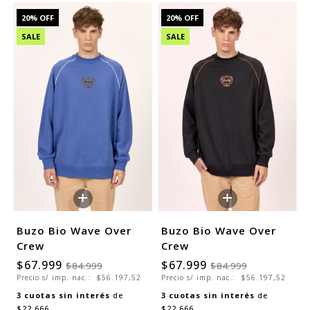
20
% OFF
20
% OFF
SALE
SALE
+
+
Buzo Bio Wave Over
Buzo Bio Wave Over
Crew
Crew
$67.999
$67.999
$84.999
$84.999
Precio s/ imp. nac.:
$56.197,52
Precio s/ imp. nac.:
$56.197,52
3
cuotas sin interés
de
3
cuotas sin interés
de
$22.666
$22.666