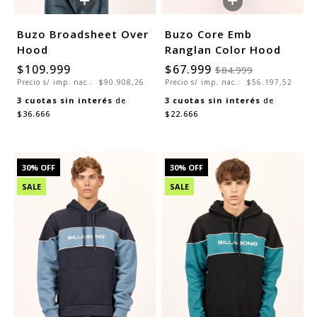
+
+
Buzo Broadsheet Over
Buzo Core Emb
Hood
Ranglan Color Hood
$109.999
$67.999
$84.999
Precio s/ imp. nac.:
$90.908,26
Precio s/ imp. nac.:
$56.197,52
3
cuotas sin interés
de
3
cuotas sin interés
de
$36.666
$22.666
30
% OFF
30
% OFF
SALE
SALE