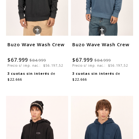
+
+
Buzo Wave Wash Crew
Buzo Wave Wash Crew
$67.999
$67.999
$84.999
$84.999
Precio s/ imp. nac.:
$56.197,52
Precio s/ imp. nac.:
$56.197,52
3
cuotas sin interés
de
3
cuotas sin interés
de
$22.666
$22.666