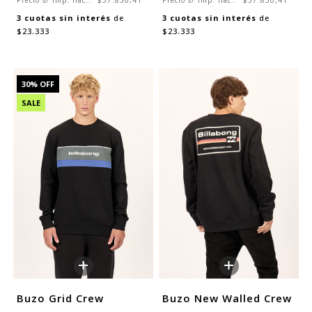
Precio s/ imp. nac.:
$57.850,41
Precio s/ imp. nac.:
$57.850,41
3
cuotas sin interés
de
3
cuotas sin interés
de
$23.333
$23.333
30
% OFF
SALE
+
+
Buzo Grid Crew
Buzo New Walled Crew