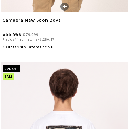
+
Campera New Soon Boys
$55.999
$79.999
Precio s/ imp. nac.:
$46.280,17
3
cuotas sin interés
de
$18.666
20
% OFF
SALE