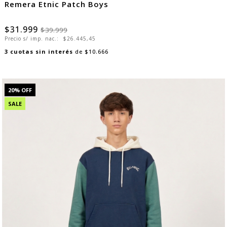
Remera Etnic Patch Boys
$31.999
$39.999
Precio s/ imp. nac.:
$26.445,45
3
cuotas sin interés
de
$10.666
20
% OFF
SALE