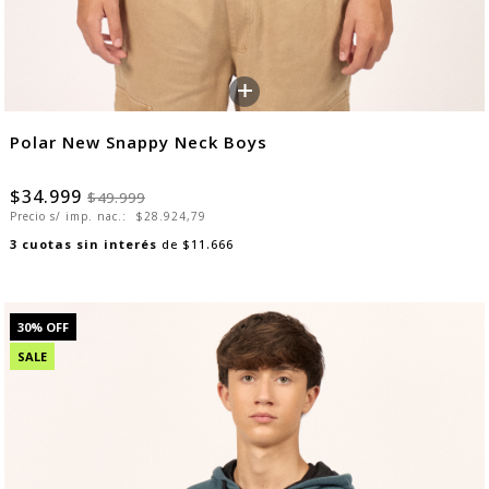
+
Polar New Snappy Neck Boys
$34.999
$49.999
Precio s/ imp. nac.:
$28.924,79
3
cuotas sin interés
de
$11.666
30
% OFF
SALE