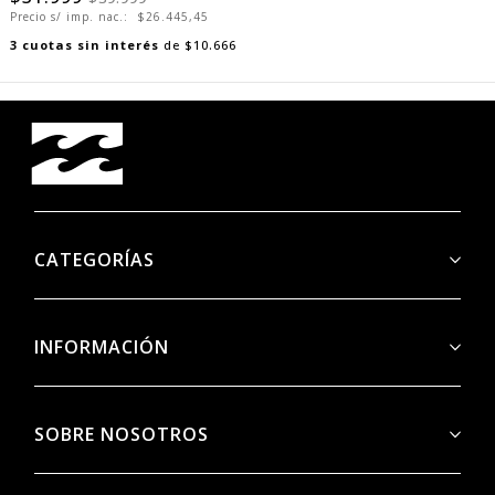
$31.999
$39.999
Precio s/ imp. nac.:
$26.445,45
3
cuotas sin interés
de
$10.666
CATEGORÍAS
INFORMACIÓN
SOBRE NOSOTROS