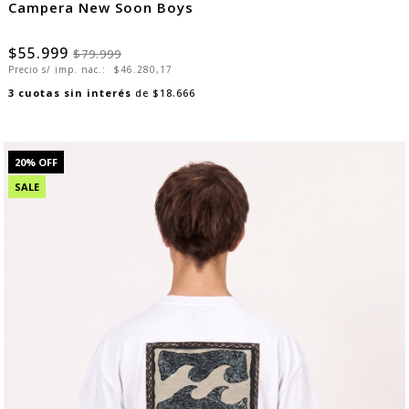
Campera New Soon Boys
$55.999
$79.999
Precio s/ imp. nac.:
$46.280,17
3
cuotas sin interés
de
$18.666
20
% OFF
SALE