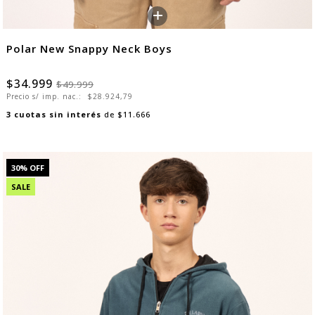
+
Polar New Snappy Neck Boys
$34.999
$49.999
Precio s/ imp. nac.:
$28.924,79
3
cuotas sin interés
de
$11.666
30
% OFF
SALE