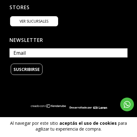
STORES
VER SUCURSALES
NEWSLETTER
Al navegar por este sitio
aceptás el uso de cookies
para
© Copyright Billabong Argentina - 2026
agilizar tu experiencia de compra.
Todos los derechos reservados.