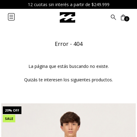
¡Recibí hoy tu pedido comprando antes de las 12hs por envío
express! (CABA/AMBA)
0
Error - 404
La página que estás buscando no existe.
Quizás te interesen los siguientes productos.
20
% OFF
SALE