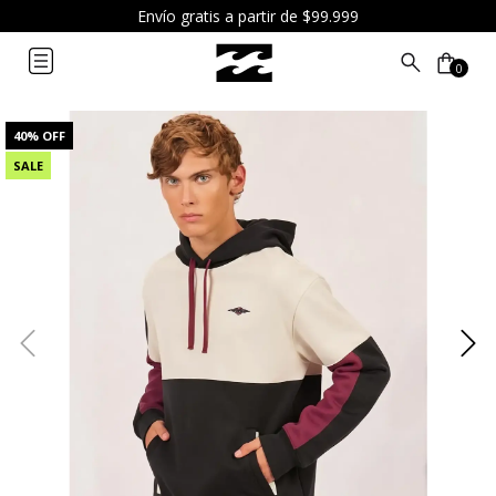
Envío gratis a partir de $99.999
0
40
% OFF
SALE