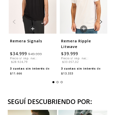
+
+
Remera Signals
Remera Ripple
R
Litwave
O
$34.999
$39.999
$
$49.999
Precio s/ imp. nac.:
Precio s/ imp. nac.:
Pr
$28.924,79
$33.057,02
$
3
cuotas sin interés
de
3
cuotas sin interés
de
3
$11.666
$13.333
$
SEGUÍ DESCUBRIENDO POR: