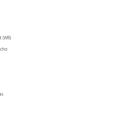
t (WR)
echo
as