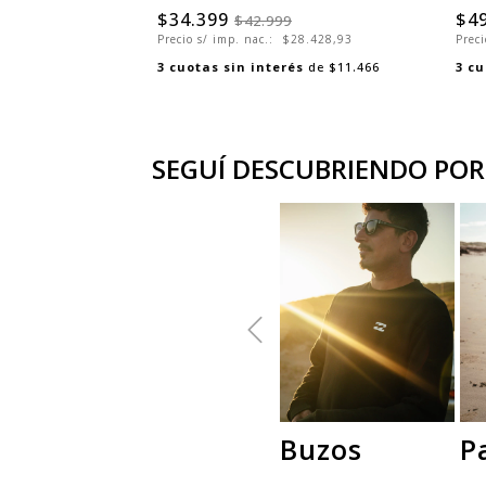
$34.399
$4
$42.999
Precio s/ imp. nac.:
$28.428,93
Preci
3
cuotas sin interés
de
$11.466
3
cu
SEGUÍ DESCUBRIENDO POR
Buzos
P