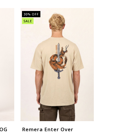
30
% OFF
SALE
 OG
Remera Enter Over