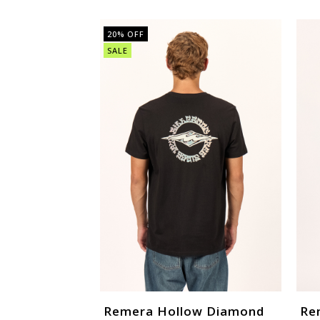
20
% OFF
SALE
Remera Hollow Diamond
Re