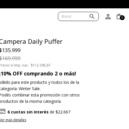
0
Campera Daily Puffer
$135.999
$169.999
Precio s/ imp. nac.
$112.395,87
¡10% OFF comprando 2 o más!
Válido para este producto y todos los de la
categoría: Winter Sale.
Podés combinar esta promoción con otros
productos de la misma categoría.
6
cuotas sin interés
de
$22.667
Ver más detalles