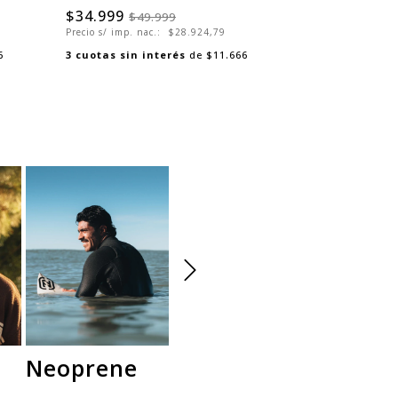
$34.999
$49.999
Precio s/ imp. nac.:
$28.924,79
6
3
cuotas sin interés
de
$11.666
Neoprene
Camperas
Polar