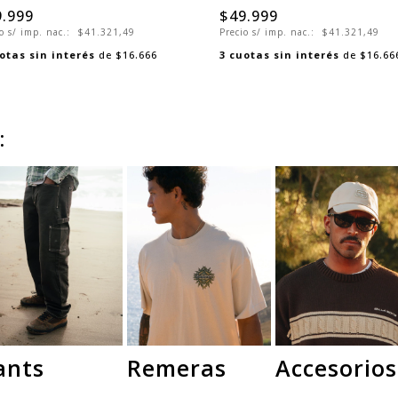
9.999
$49.999
o s/ imp. nac.:
$41.321,49
Precio s/ imp. nac.:
$41.321,49
otas sin interés
de
$16.666
3
cuotas sin interés
de
$16.66
:
ants
Remeras
Accesorios