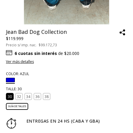
Jean Bad Dog Collection
$119.999
Precio s/ imp. nac.
$99.172,73
6
cuotas sin interés
de
$20.000
Ver más detalles
COLOR:
AZUL
TALLE:
30
30
32
34
36
38
GUÍA DE TALLES
ENTREGAS EN 24 HS (CABA Y GBA)