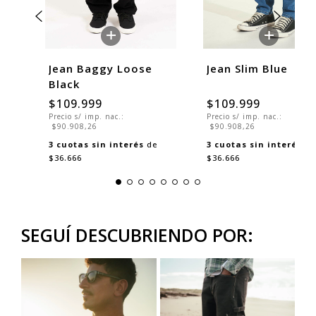
+
+
Jean Baggy Loose
Jean Slim Blue
Black
$109.999
$109.999
Precio s/ imp. nac.:
Precio s/ imp. nac.:
$90.908,26
$90.908,26
3
cuotas sin interés
de
3
cuotas sin interés
de
$36.666
$36.666
SEGUÍ DESCUBRIENDO POR: