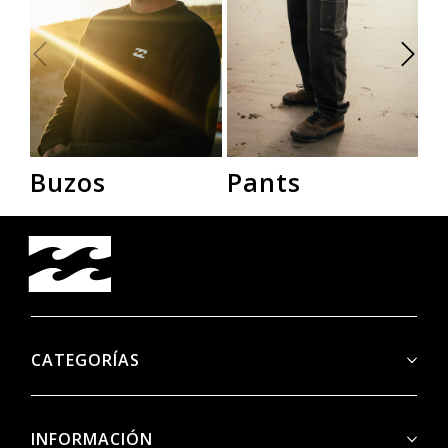
Buzos
Pants
R
CATEGORÍAS
INFORMACIÓN