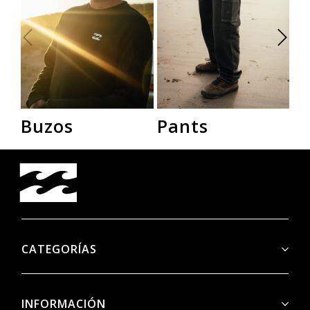
Buzos
Pants
R
CATEGORÍAS
INFORMACIÓN