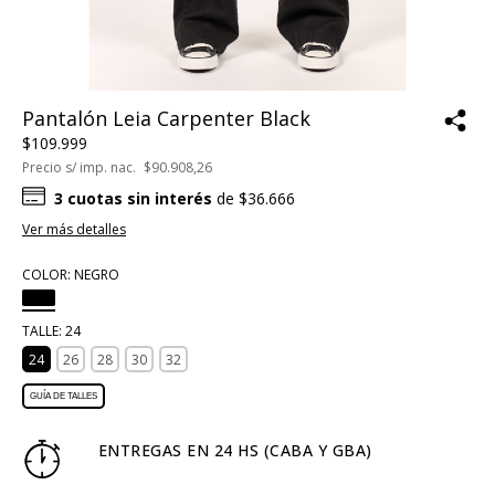
Pantalón Leia Carpenter Black
$109.999
Precio s/ imp. nac.
$90.908,26
3
cuotas sin interés
de
$36.666
Ver más detalles
COLOR:
NEGRO
TALLE:
24
24
26
28
30
32
GUÍA DE TALLES
ENTREGAS EN 24 HS (CABA Y GBA)