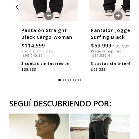
+
+
Pantalón Straight
Pantalón Jogger
Black Cargo Woman
Surfing Black
$114.999
$69.999
$99.999
Precio s/ imp. nac.:
Precio s/ imp. nac.:
$95.040,50
$57.850,41
3
cuotas sin interés
de
3
cuotas sin interés
de
$38.333
$23.333
SEGUÍ DESCUBRIENDO POR: