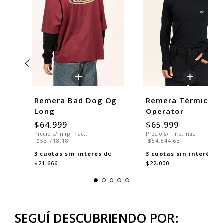
+
+
Remera Bad Dog Og
Remera Térmica
Long
Operator
$64.999
$65.999
Precio s/ imp. nac.:
Precio s/ imp. nac.:
$53.718,18
$54.544,63
3
cuotas sin interés
de
3
cuotas sin interés
de
$21.666
$22.000
SEGUÍ DESCUBRIENDO POR: