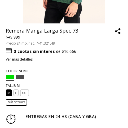
Remera Manga Larga Spec 73
$49.999
Precio s/ imp. nac.
$41.321,49
3
cuotas sin interés
de
$16.666
Ver más detalles
COLOR:
VERDE
TALLE:
M
M
L
XXL
GUÍA DE TALLES
ENTREGAS EN 24 HS (CABA Y GBA)