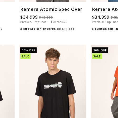
Remera Atomic Spec Over
Remera At
$34.999
$34.999
$49.999
$49
Precio s/ imp. nac.:
$28.924,79
Precio s/ imp. na
00
3
cuotas sin interés
de
$11.666
3
cuotas sin i
30
% OFF
30
% OFF
SALE
SALE