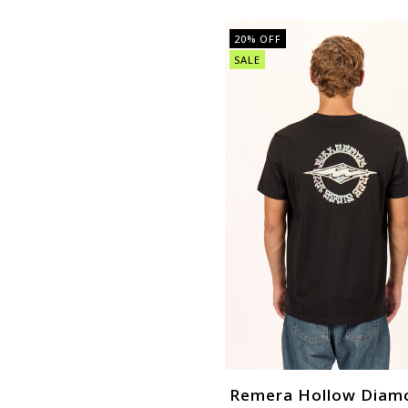
20
% OFF
SALE
Remera Hollow Diam