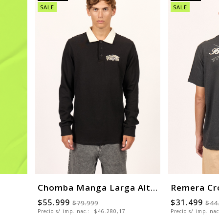
SALE
SALE
Chomba Manga Larga Alternative Polo
Remera Cr
$55.999
$31.499
$79.999
$44
Precio s/ imp. nac.:
$46.280,17
Precio s/ imp. na