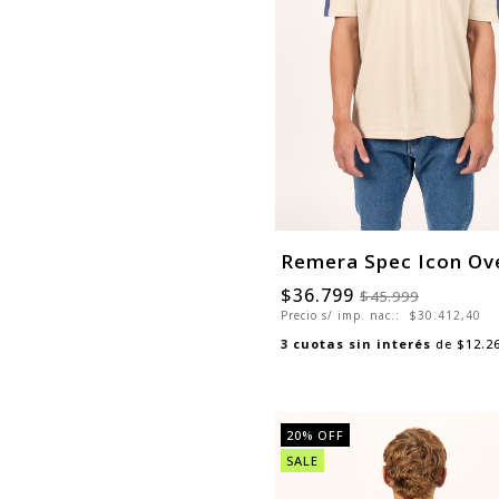
Remera Spec Icon Ov
$36.799
$45.999
Precio s/ imp. nac.:
$30.412,40
3
cuotas sin interés
de
$12.2
20
% OFF
SALE