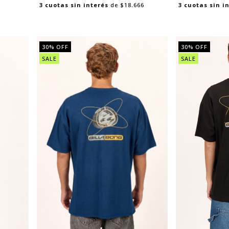
3
cuotas sin interés
de
$18.666
3
cuotas sin i
30
% OFF
30
% OFF
SALE
SALE