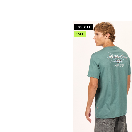
30
% OFF
SALE