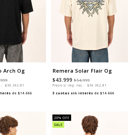
o Arch Og
Remera Solar Flair Og
$43.999
.999
$54.999
c.:
$36.362,81
Precio s/ imp. nac.:
$36.362,81
nterés
de
$14.666
3
cuotas sin interés
de
$14.666
20
% OFF
SALE