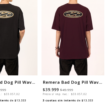
Remera Bad Dog Pill Wave Over
Remera Bad Dog Pill Wave Over
$39.999
.999
$49.999
c.:
$33.057,02
Precio s/ imp. nac.:
$33.057,02
nterés
de
$13.333
3
cuotas sin interés
de
$13.333