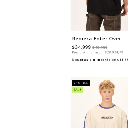
Remera Enter Over
$34.999
$49.999
Precio s/ imp. nac.:
$28.924,79
3
cuotas sin interés
de
$11.6
20
% OFF
SALE