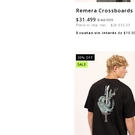
Remera Crossboards
$31.499
$44.999
Precio s/ imp. nac.:
$26.032,23
3
cuotas sin interés
de
$10.5
30
% OFF
SALE