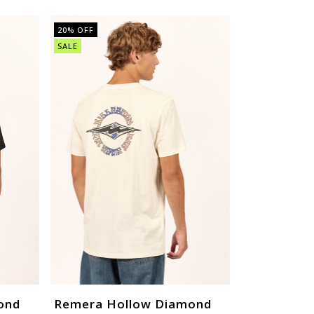
20
% OFF
SALE
ond
Remera Hollow Diamond