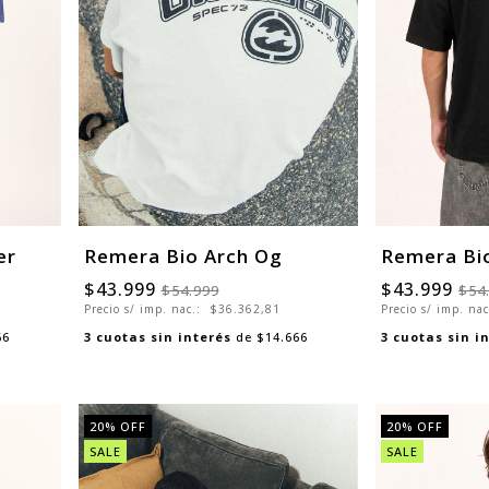
er
Remera Bio Arch Og
Remera Bi
$43.999
$43.999
$54.999
$54
Precio s/ imp. nac.:
$36.362,81
Precio s/ imp. na
66
3
cuotas sin interés
de
$14.666
3
cuotas sin i
20
% OFF
20
% OFF
SALE
SALE