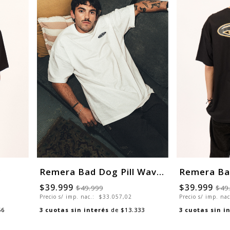
g
Remera Bad Dog Pill Wave Over
$39.999
$39.999
$49.999
$49
Precio s/ imp. nac.:
$33.057,02
Precio s/ imp. na
66
3
cuotas sin interés
de
$13.333
3
cuotas sin i