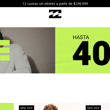
 hoy tu pedido comprando antes de las 12hs por envío express! (CA
30
% OFF
30
% OFF