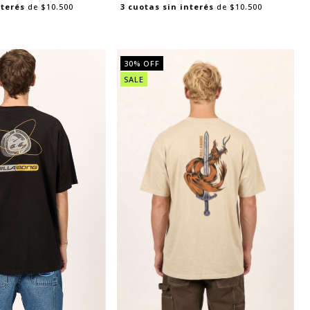
nterés
de
$10.500
3
cuotas sin interés
de
$10.500
30
% OFF
SALE