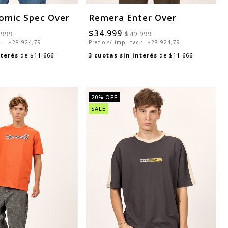
omic Spec Over
Remera Enter Over
$34.999
.999
$49.999
c.:
$28.924,79
Precio s/ imp. nac.:
$28.924,79
nterés
de
$11.666
3
cuotas sin interés
de
$11.666
20
% OFF
SALE