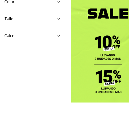
Color
Talle
Calce