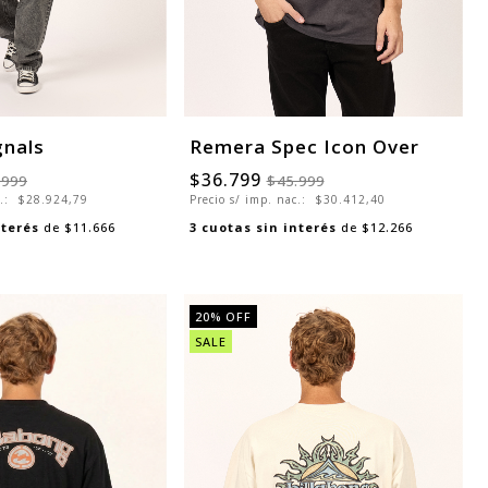
gnals
Remera Spec Icon Over
$36.799
.999
$45.999
c.:
$28.924,79
Precio s/ imp. nac.:
$30.412,40
nterés
de
$11.666
3
cuotas sin interés
de
$12.266
20
% OFF
SALE