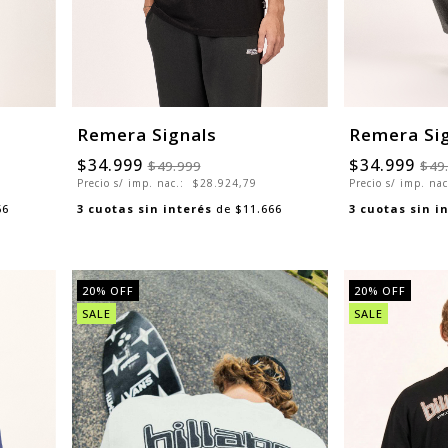
Remera Signals
Remera Si
$34.999
$34.999
$49.999
$49
Precio s/ imp. nac.:
$28.924,79
Precio s/ imp. na
66
3
cuotas sin interés
de
$11.666
3
cuotas sin i
20
% OFF
20
% OFF
SALE
SALE