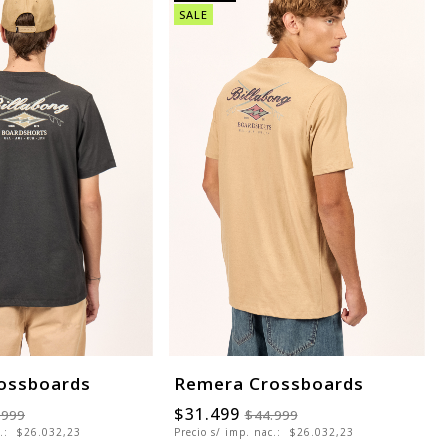
SALE
ossboards
Remera Crossboards
$31.499
.999
$44.999
c.:
$26.032,23
Precio s/ imp. nac.:
$26.032,23