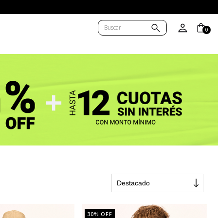
BA/AMBA)
0
30
% OFF