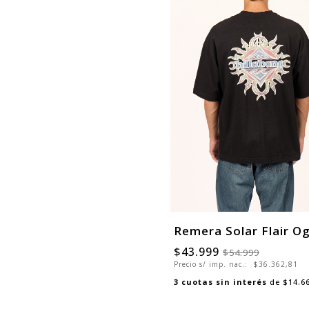
Remera Solar Flair O
$43.999
$54.999
Precio s/ imp. nac.:
$36.362,81
3
cuotas sin interés
de
$14.6