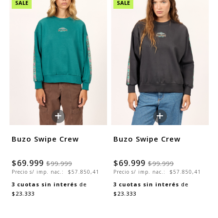
SALE
SALE
+
+
Buzo Swipe Crew
Buzo Swipe Crew
$69.999
$69.999
$99.999
$99.999
Precio s/ imp. nac.:
$57.850,41
Precio s/ imp. nac.:
$57.850,41
3
cuotas sin interés
de
3
cuotas sin interés
de
$23.333
$23.333