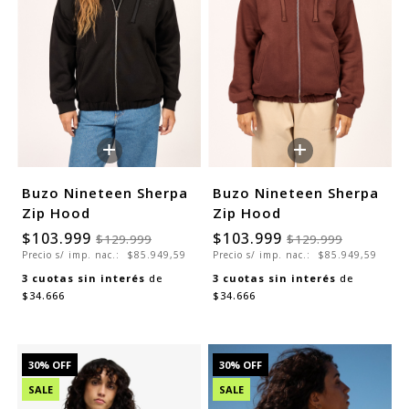
+
+
Buzo Nineteen Sherpa
Buzo Nineteen Sherpa
Zip Hood
Zip Hood
$103.999
$103.999
$129.999
$129.999
Precio s/ imp. nac.:
$85.949,59
Precio s/ imp. nac.:
$85.949,59
3
cuotas sin interés
de
3
cuotas sin interés
de
$34.666
$34.666
30
% OFF
30
% OFF
SALE
SALE