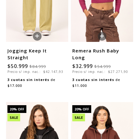
+
+
Jogging Keep It
Remera Rush Baby
Straight
Long
$50.999
$32.999
$84.999
$54.999
Precio s/ imp. nac.:
$42.147,93
Precio s/ imp. nac.:
$27.271,90
3
cuotas sin interés
de
3
cuotas sin interés
de
$17.000
$11.000
20
% OFF
20
% OFF
SALE
SALE