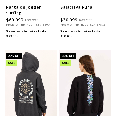
Pantalón Jogger
Balaclava Runa
Surfing
$69.999
$30.099
$99.999
$42.999
Precio s/ imp. nac.:
$57.850,41
Precio s/ imp. nac.:
$24.875,21
3
cuotas sin interés
de
3
cuotas sin interés
de
$23.333
$10.033
20
% OFF
30
% OFF
SALE
SALE