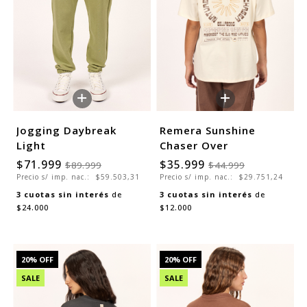
+
+
Jogging Daybreak
Remera Sunshine
Light
Chaser Over
$71.999
$35.999
$89.999
$44.999
Precio s/ imp. nac.:
$59.503,31
Precio s/ imp. nac.:
$29.751,24
3
cuotas sin interés
de
3
cuotas sin interés
de
$24.000
$12.000
20
% OFF
20
% OFF
SALE
SALE