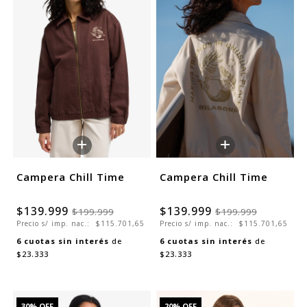
+
+
Campera Chill Time
Campera Chill Time
$139.999
$139.999
$199.999
$199.999
Precio s/ imp. nac.:
$115.701,65
Precio s/ imp. nac.:
$115.701,65
6
cuotas sin interés
de
6
cuotas sin interés
de
$23.333
$23.333
30
% OFF
20
% OFF