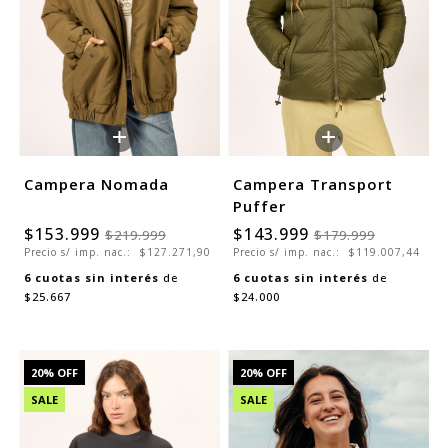
+
+
Campera Nomada
Campera Transport
Puffer
$153.999
$143.999
$219.999
$179.999
Precio s/ imp. nac.:
$127.271,90
Precio s/ imp. nac.:
$119.007,44
6
cuotas sin interés
de
6
cuotas sin interés
de
$25.667
$24.000
20
% OFF
20
% OFF
SALE
SALE