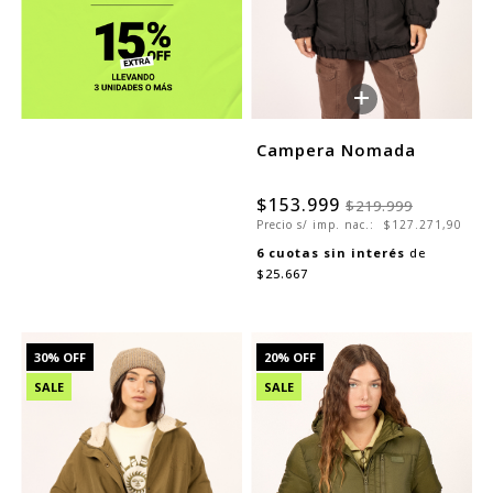
+
Campera Nomada
$153.999
$219.999
Precio s/ imp. nac.:
$127.271,90
6
cuotas sin interés
de
$25.667
30
% OFF
20
% OFF
SALE
SALE