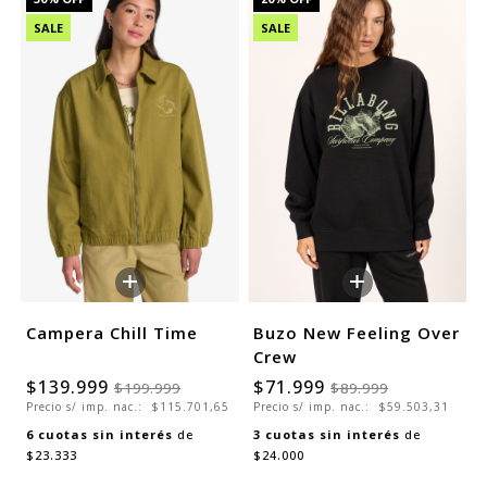
SALE
SALE
+
+
Campera Chill Time
Buzo New Feeling Over
Crew
$139.999
$71.999
$199.999
$89.999
Precio s/ imp. nac.:
$115.701,65
Precio s/ imp. nac.:
$59.503,31
6
cuotas sin interés
de
3
cuotas sin interés
de
$23.333
$24.000