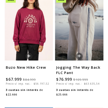
+
+
Buzo New Hike Crew
Jogging The Way Back
FLC Pant
$67.999
$76.999
$84.999
$109.999
Precio s/ imp. nac.:
$56.197,52
Precio s/ imp. nac.:
$63.635,54
3
cuotas sin interés
de
3
cuotas sin interés
de
$22.666
$25.666