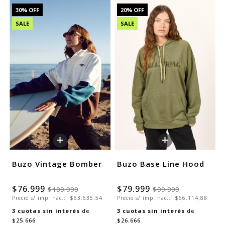
30
% OFF
20
% OFF
SALE
SALE
+
+
Buzo Vintage Bomber
Buzo Base Line Hood
$76.999
$79.999
$109.999
$99.999
Precio s/ imp. nac.:
$63.635,54
Precio s/ imp. nac.:
$66.114,88
3
cuotas sin interés
de
3
cuotas sin interés
de
$25.666
$26.666