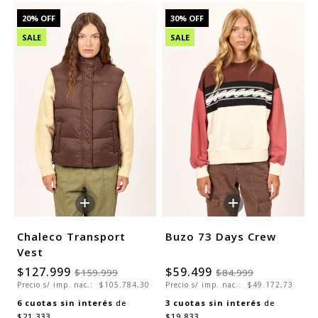
20
% OFF
30
% OFF
SALE
SALE
+
+
Chaleco Transport
Buzo 73 Days Crew
Vest
$127.999
$59.499
$159.999
$84.999
Precio s/ imp. nac.:
$105.784,30
Precio s/ imp. nac.:
$49.172,73
6
cuotas sin interés
de
3
cuotas sin interés
de
$21.333
$19.833