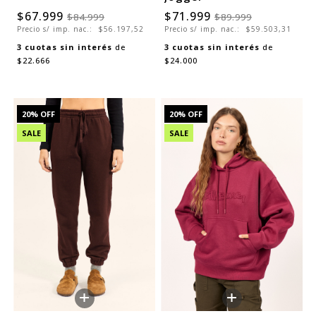
$67.999
$71.999
$84.999
$89.999
Precio s/ imp. nac.:
$56.197,52
Precio s/ imp. nac.:
$59.503,31
3
cuotas sin interés
de
3
cuotas sin interés
de
$22.666
$24.000
20
% OFF
20
% OFF
SALE
SALE
+
+