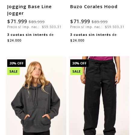
Jogging Base Line
Buzo Corales Hood
Jogger
$71.999
$71.999
$89.999
$89.999
Precio s/ imp. nac.:
$59.503,31
Precio s/ imp. nac.:
$59.503,31
3
cuotas sin interés
de
3
cuotas sin interés
de
$24.000
$24.000
20
% OFF
30
% OFF
SALE
SALE