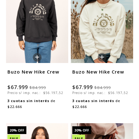
+
+
Buzo New Hike Crew
Buzo New Hike Crew
$67.999
$67.999
$84.999
$84.999
Precio s/ imp. nac.:
$56.197,52
Precio s/ imp. nac.:
$56.197,52
3
cuotas sin interés
de
3
cuotas sin interés
de
$22.666
$22.666
20
% OFF
30
% OFF
SALE
SALE