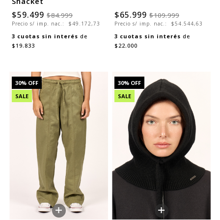
Shacket
$59.499
$65.999
$84.999
$109.999
Precio s/ imp. nac.:
$49.172,73
Precio s/ imp. nac.:
$54.544,63
3
cuotas sin interés
de
3
cuotas sin interés
de
$19.833
$22.000
30
% OFF
30
% OFF
SALE
SALE
+
+