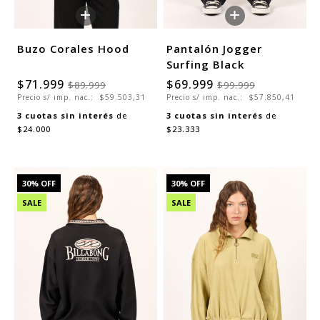
+
+
Buzo Corales Hood
Pantalón Jogger
Surfing Black
$71.999
$69.999
$89.999
$99.999
Precio s/ imp. nac.:
$59.503,31
Precio s/ imp. nac.:
$57.850,41
3
cuotas sin interés
de
3
cuotas sin interés
de
$24.000
$23.333
30
% OFF
30
% OFF
SALE
SALE