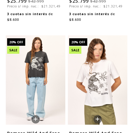
$25.799
$25.799
$42.999
$42.999
Precio s/ imp. nac.:
$21.321,49
Precio s/ imp. nac.:
$21.321,49
3
cuotas sin interés
de
3
cuotas sin interés
de
$8.600
$8.600
20
% OFF
20
% OFF
SALE
SALE
+
+