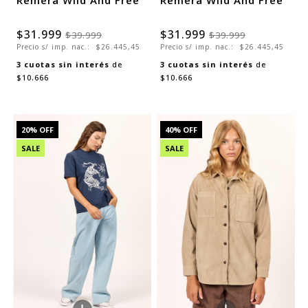
Remera Wild And Free
Remera Wild And Free
$31.999
$31.999
$39.999
$39.999
Precio s/ imp. nac.:
$26.445,45
Precio s/ imp. nac.:
$26.445,45
3
cuotas sin interés
de
3
cuotas sin interés
de
$10.666
$10.666
20
% OFF
40
% OFF
SALE
SALE