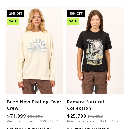
20
% OFF
40
% OFF
SALE
SALE
+
+
Buzo New Feeling Over
Remera Natural
Crew
Collection
$71.999
$25.799
$89.999
$42.999
Precio s/ imp. nac.:
$59.503,31
Precio s/ imp. nac.:
$21.321,49
3
cuotas sin interés
de
3
cuotas sin interés
de