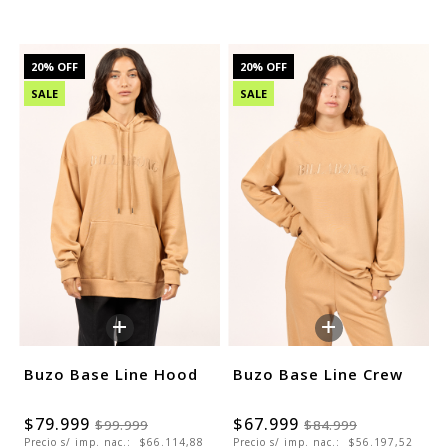
20
% OFF
20
% OFF
SALE
SALE
+
+
Buzo Base Line Hood
Buzo Base Line Crew
$79.999
$67.999
$99.999
$84.999
Precio s/ imp. nac.:
$66.114,88
Precio s/ imp. nac.:
$56.197,52