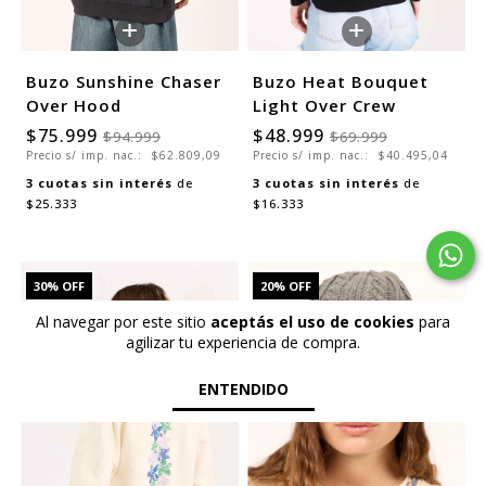
+
+
Buzo Sunshine Chaser
Buzo Heat Bouquet
Over Hood
Light Over Crew
$75.999
$48.999
$94.999
$69.999
Precio s/ imp. nac.:
$62.809,09
Precio s/ imp. nac.:
$40.495,04
3
cuotas sin interés
de
3
cuotas sin interés
de
$25.333
$16.333
30
% OFF
20
% OFF
SALE
SALE
Al navegar por este sitio
aceptás el uso de cookies
para
agilizar tu experiencia de compra.
ENTENDIDO