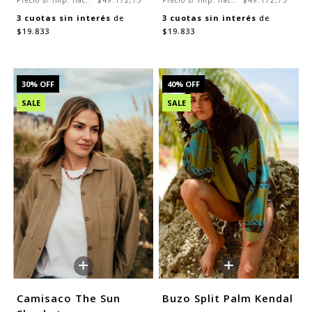
Precio s/ imp. nac.:
$49.172,73
Precio s/ imp. nac.:
$49.172,73
3
cuotas sin interés
de
3
cuotas sin interés
de
$19.833
$19.833
30
% OFF
40
% OFF
SALE
SALE
+
+
Camisaco The Sun
Buzo Split Palm Kendal