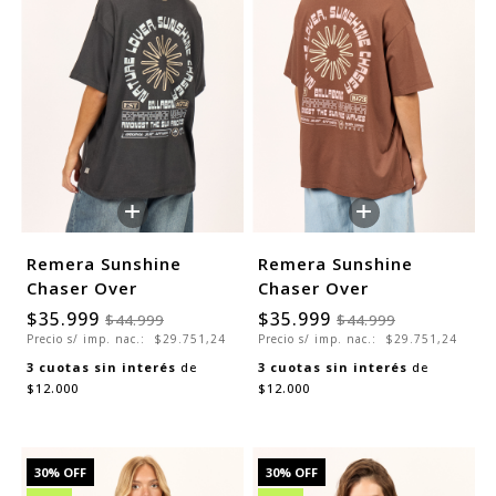
+
+
Remera Sunshine
Remera Sunshine
Chaser Over
Chaser Over
$35.999
$35.999
$44.999
$44.999
Precio s/ imp. nac.:
$29.751,24
Precio s/ imp. nac.:
$29.751,24
3
cuotas sin interés
de
3
cuotas sin interés
de
$12.000
$12.000
30
% OFF
30
% OFF