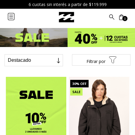
Mujer
12 cuotas sin interés a partir de $249.999
0
Filtrar por
30
% OFF
SALE