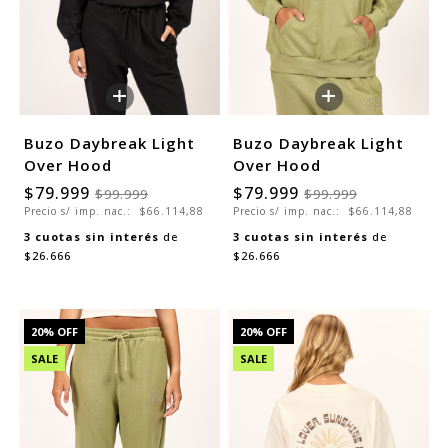
+
+
Buzo Daybreak Light
Buzo Daybreak Light
Over Hood
Over Hood
$79.999
$79.999
$99.999
$99.999
Precio s/ imp. nac.:
$66.114,88
Precio s/ imp. nac.:
$66.114,88
3
cuotas sin interés
de
3
cuotas sin interés
de
$26.666
$26.666
20
% OFF
20
% OFF
SALE
SALE