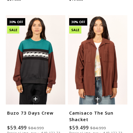
30
% OFF
30
% OFF
SALE
SALE
+
+
Buzo 73 Days Crew
Camisaco The Sun
Shacket
$59.499
$59.499
$84.999
$84.999