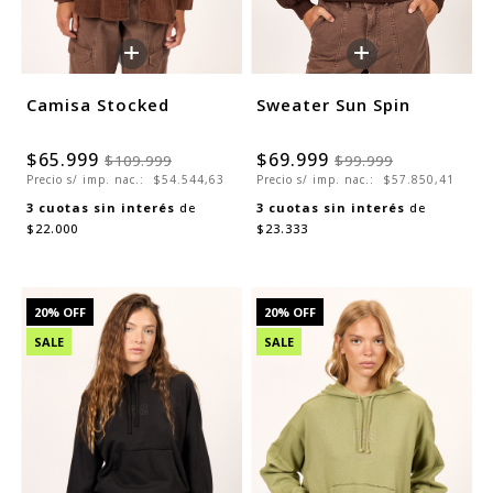
+
+
Camisa Stocked
Sweater Sun Spin
$65.999
$69.999
$109.999
$99.999
Precio s/ imp. nac.:
$54.544,63
Precio s/ imp. nac.:
$57.850,41
3
cuotas sin interés
de
3
cuotas sin interés
de
$22.000
$23.333
20
% OFF
20
% OFF
SALE
SALE