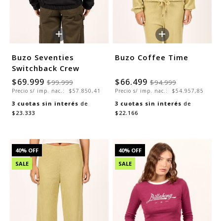
+
+
Buzo Seventies
Buzo Coffee Time
Switchback Crew
$69.999
$66.499
$99.999
$94.999
Precio s/ imp. nac.:
$57.850,41
Precio s/ imp. nac.:
$54.957,85
3
cuotas sin interés
de
3
cuotas sin interés
de
$23.333
$22.166
40
% OFF
40
% OFF
SALE
SALE