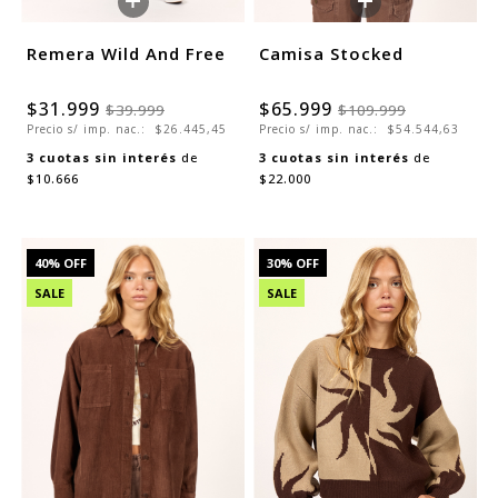
+
+
Remera Wild And Free
Camisa Stocked
$31.999
$65.999
$39.999
$109.999
Precio s/ imp. nac.:
$26.445,45
Precio s/ imp. nac.:
$54.544,63
3
cuotas sin interés
de
3
cuotas sin interés
de
$10.666
$22.000
40
% OFF
30
% OFF
SALE
SALE