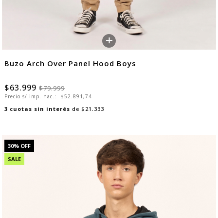
+
Buzo Arch Over Panel Hood Boys
$63.999
$79.999
Precio s/ imp. nac.:
$52.891,74
3
cuotas sin interés
de
$21.333
30
% OFF
SALE