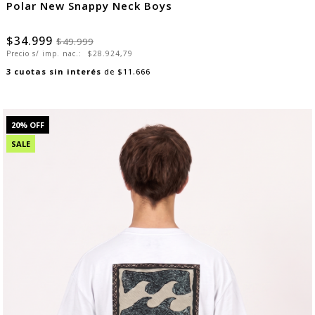
Polar New Snappy Neck Boys
$34.999
$49.999
Precio s/ imp. nac.:
$28.924,79
3
cuotas sin interés
de
$11.666
20
% OFF
SALE