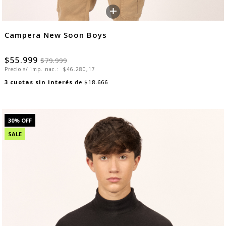
+
Campera New Soon Boys
$55.999
$79.999
Precio s/ imp. nac.:
$46.280,17
3
cuotas sin interés
de
$18.666
30
% OFF
SALE