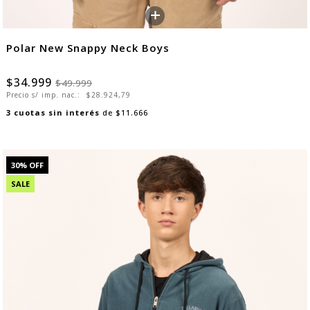
+
Polar New Snappy Neck Boys
$34.999
$49.999
Precio s/ imp. nac.:
$28.924,79
3
cuotas sin interés
de
$11.666
30
% OFF
SALE