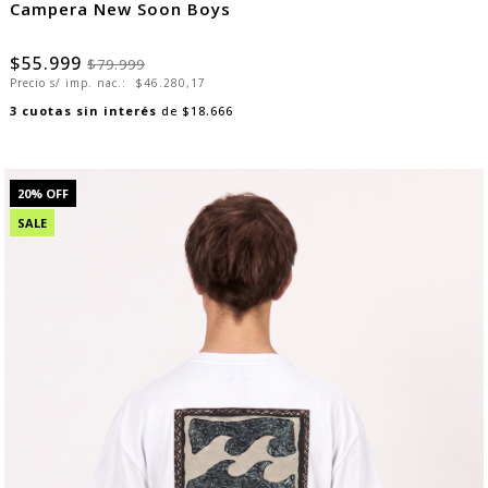
Campera New Soon Boys
$55.999
$79.999
Precio s/ imp. nac.:
$46.280,17
3
cuotas sin interés
de
$18.666
20
% OFF
SALE