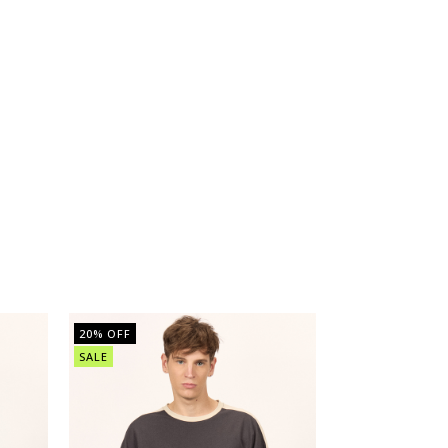
20
% OFF
SALE