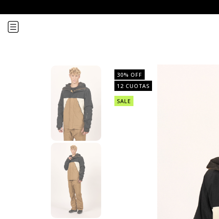
30
% OFF
12 CUOTAS
SALE