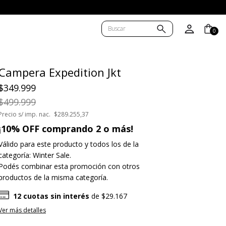
0
Campera Expedition Jkt
$349.999
$499.999
Precio s/ imp. nac.
$289.255,37
¡10% OFF comprando 2 o más!
Válido para este producto y todos los de la
categoría: Winter Sale.
Podés combinar esta promoción con otros
productos de la misma categoría.
12
cuotas sin interés
de
$29.167
Ver más detalles