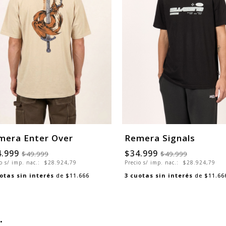
mera Enter Over
Remera Signals
4.999
$34.999
$49.999
$49.999
o s/ imp. nac.:
$28.924,79
Precio s/ imp. nac.:
$28.924,79
otas sin interés
de
$11.666
3
cuotas sin interés
de
$11.66
: