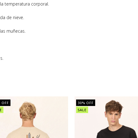
 la temperatura corporal.
da de nieve.
 las muñecas.
s.
 OFF
30
% OFF
E
SALE