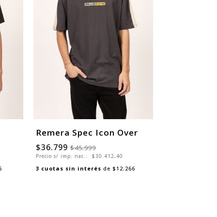
Remera Spec Icon Over
$36.799
$45.999
Precio s/ imp. nac.:
$30.412,40
6
3
cuotas sin interés
de
$12.266