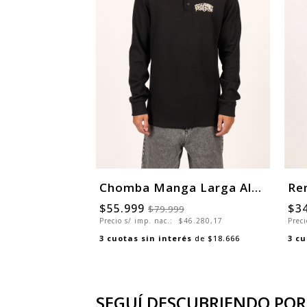
Chomba Manga Larga Alternative Polo
Re
$55.999
$3
$79.999
Precio s/ imp. nac.:
$46.280,17
Preci
3
cuotas sin interés
de
$18.666
3
cu
SEGUÍ DESCUBRIENDO POR