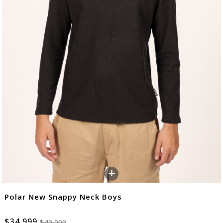
+
Polar New Snappy Neck Boys
$34.999
$49.999