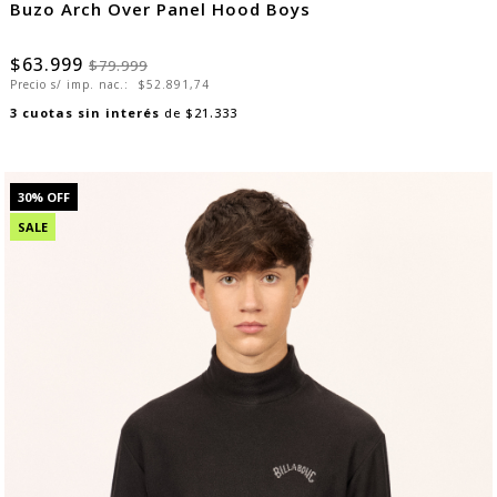
Buzo Arch Over Panel Hood Boys
$63.999
$79.999
Precio s/ imp. nac.:
$52.891,74
3
cuotas sin interés
de
$21.333
30
% OFF
SALE