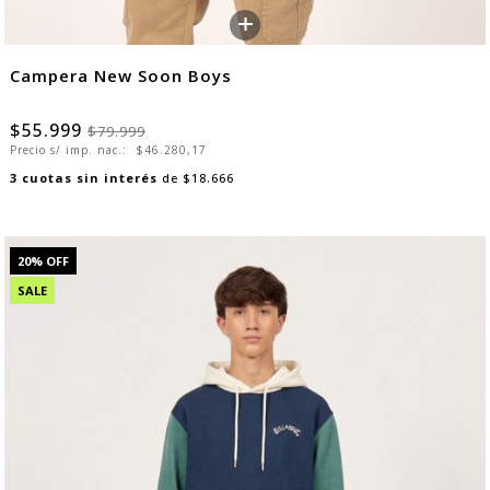
+
Campera New Soon Boys
$55.999
$79.999
Precio s/ imp. nac.:
$46.280,17
3
cuotas sin interés
de
$18.666
20
% OFF
SALE