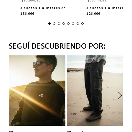
$90.908,26
$66.114,88
3
cuotas sin interés
de
3
cuotas sin interés
de
$36.666
$26.666
SEGUÍ DESCUBRIENDO POR: