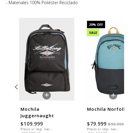
- Materiales 100% Poliéster Reciclado
20
% OFF
SALE
+
+
Mochila
Mochila Norfolk P
Juggernaught
$109.999
$79.999
$99.999
Precio s/ imp. nac.:
Precio s/ imp. nac.: