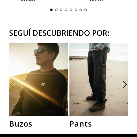
SEGUÍ DESCUBRIENDO POR:
Buzos
Pants
R