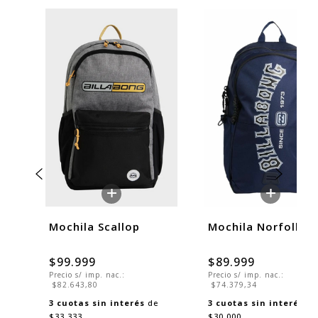
+
+
Mochila Scallop
Mochila Norfolk
$99.999
$89.999
Precio s/ imp. nac.:
Precio s/ imp. nac.:
$82.643,80
$74.379,34
3
cuotas sin interés
de
3
cuotas sin interés
de
$33.333
$30.000