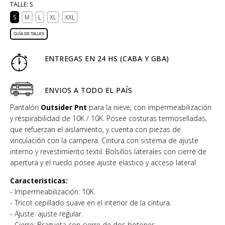
TALLE:
S
S
M
L
XL
XXL
GUÍA DE TALLES
ENTREGAS EN 24 HS (CABA Y GBA)
ENVIOS A TODO EL PAÍS
Pantalón
Outsider Pnt
para la nieve, con impermeabilización
y respirabilidad de 10K / 10K. Posee costuras termoselladas,
que refuerzan el aislamiento, y cuenta con piezas de
vinculación con la campera. Cintura con sistema de ajuste
interno y revestimiento textil. Bolsillos laterales con cierre de
apertura y el ruedo posee ajuste elastico y acceso lateral
Caracteristicas:
- Impermeabilización: 10K.
- Tricot cepillado suave en el interior de la cintura.
- Ajuste: ajuste regular.
- Cierre: Bragueta con cierre de dos botones.