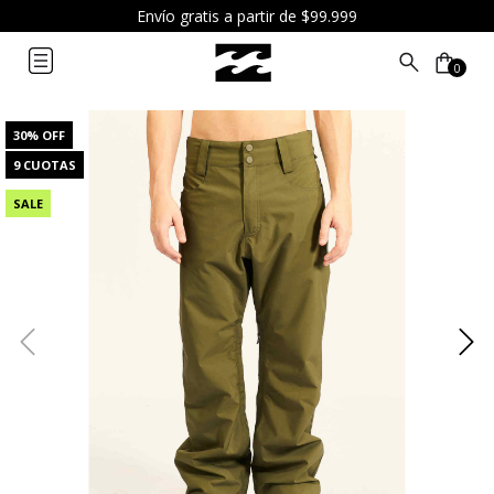
Envío gratis a partir de $99.999
0
30
% OFF
9 CUOTAS
SALE