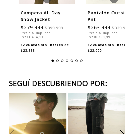
Campera All Day
Pantalón Outsider
Snow Jacket
Pnt
$279.999
$263.999
$399.999
$329.999
Precio s/ imp. nac.:
Precio s/ imp. nac.:
$231.404,13
$218.180,99
12
cuotas sin interés
de
12
cuotas sin interés
d
$23.333
$22.000
SEGUÍ DESCUBRIENDO POR: