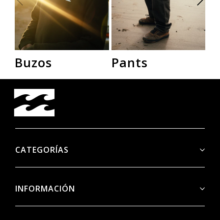
Buzos
Pants
R
CATEGORÍAS
INFORMACIÓN