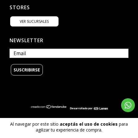
STORES
VER SUCURSALES
NEWSLETTER
Al navegar por este sitio
aceptás el uso de cookies
para
© Copyright Billabong Argentina - 2026
agilizar tu experiencia de compra.
Todos los derechos reservados.