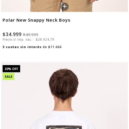
+
Polar New Snappy Neck Boys
$34.999
$49.999
Precio s/ imp. nac.:
$28.924,79
3
cuotas sin interés
de
$11.666
20
% OFF
SALE