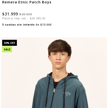
Remera Etnic Patch Boys
$31.999
$39.999
Precio s/ imp. nac.:
$26.445,45
3
cuotas sin interés
de
$10.666
30
% OFF
SALE