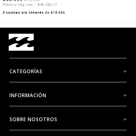
$55.999
$79.999
Precio s/ imp. nac.:
$46.280,17
3
cuotas sin interés
de
$18.666
CATEGORÍAS
INFORMACIÓN
SOBRE NOSOTROS