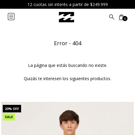
¡Recibí hoy tu pedido comprando antes de las 12hs por envío
express! (CABA/AMBA)
0
Error - 404
La página que estás buscando no existe.
Quizás te interesen los siguientes productos.
20
% OFF
SALE