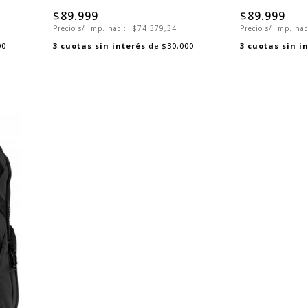
$89.999
$89.999
Precio s/ imp. nac.:
$74.379,34
Precio s/ imp. na
00
3
cuotas sin interés
de
$30.000
3
cuotas sin i