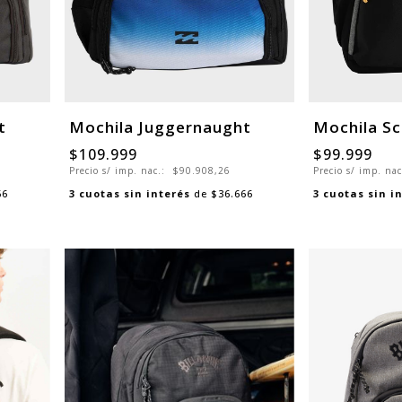
t
Mochila Juggernaught
Mochila Sc
$109.999
$99.999
Precio s/ imp. nac.:
$90.908,26
Precio s/ imp. na
66
3
cuotas sin interés
de
$36.666
3
cuotas sin i