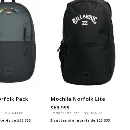
rfolk Pack
Mochila Norfolk Lite
$69.999
c.:
$82.643,80
Precio s/ imp. nac.:
$57.850,41
nterés
de
$33.333
3
cuotas sin interés
de
$23.333