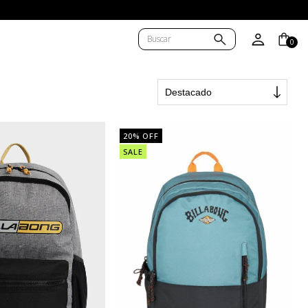
0
20
% OFF
SALE