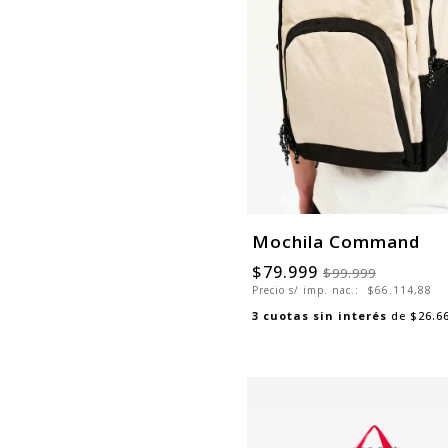
Mochila Command
$79.999
$99.999
Precio s/ imp. nac.:
$66.114,88
3
cuotas sin interés
de
$26.6