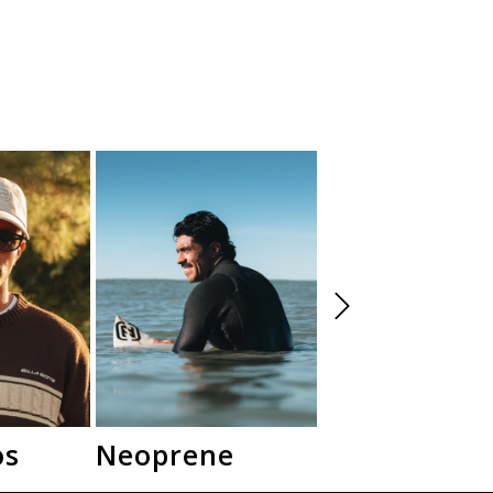
os
Neoprene
Camperas