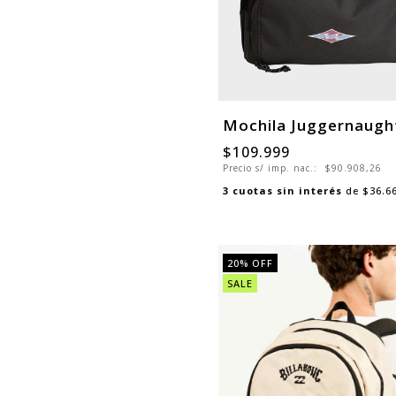
Mochila Juggernaugh
$109.999
Precio s/ imp. nac.:
$90.908,26
3
cuotas sin interés
de
$36.6
20
% OFF
SALE