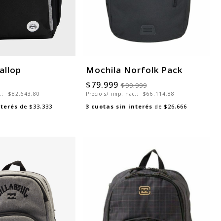
allop
Mochila Norfolk Pack
$79.999
$99.999
c.:
$82.643,80
Precio s/ imp. nac.:
$66.114,88
nterés
de
$33.333
3
cuotas sin interés
de
$26.666