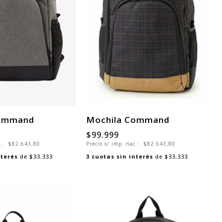
Command
Mochila Command
$99.999
c.:
$82.643,80
Precio s/ imp. nac.:
$82.643,80
nterés
de
$33.333
3
cuotas sin interés
de
$33.333