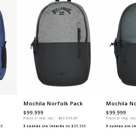
Mochila Norfolk Pack
Mochila No
$99.999
$99.999
Precio s/ imp. nac.:
$82.643,80
Precio s/ imp. na
33
3
cuotas sin interés
de
$33.333
3
cuotas sin i