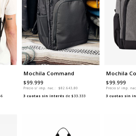
Mochila Command
Mochila 
$99.999
$99.999
Precio s/ imp. nac.:
$82.643,80
Precio s/ imp. na
66
3
cuotas sin interés
de
$33.333
3
cuotas sin i