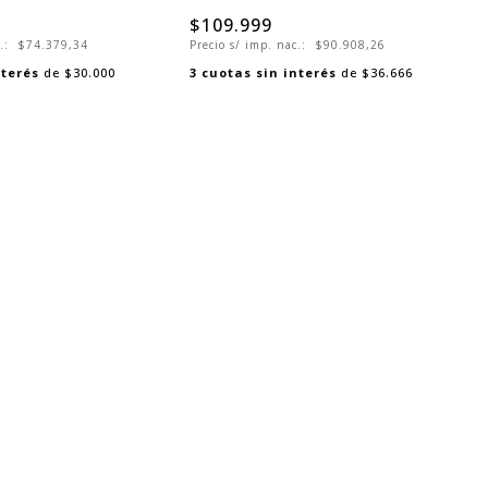
$109.999
c.:
$74.379,34
Precio s/ imp. nac.:
$90.908,26
nterés
de
$30.000
3
cuotas sin interés
de
$36.666