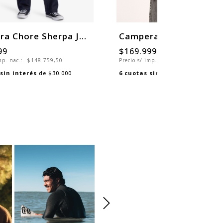
Campera Chore Sherpa Jacket
Campera Daily Puffer
99
$169.999
imp. nac.:
$148.759,50
Precio s/ imp. nac.:
$140.495,04
sin interés
de
$30.000
6
cuotas sin interés
de
$28.333