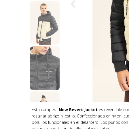
Esta campera
New Revert Jacket
es reversible co
resignar abrigo ni estilo. Confeccionada en nylon, c
bolsillos funcionales en el delantero. Los puños con
pecho le aporta un detalle sutil y distintivo.