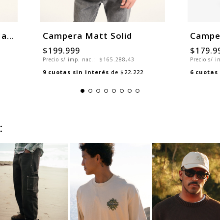
Campera Arch Bomber Jacket
Campera Matt Solid
$199.999
$179.9
Precio s/ imp. nac.:
$165.288,43
Precio s/ 
9
cuotas sin interés
de
$22.222
6
cuotas 
: