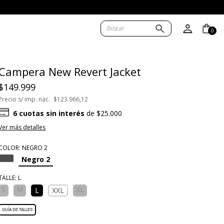
0
Campera New Revert Jacket
$149.999
Precio s/ imp. nac.
$123.966,12
6
cuotas sin interés
de
$25.000
Ver más detalles
COLOR:
NEGRO 2
Negro 2
TALLE:
L
S
M
XL
L
XXL
GUÍA DE TALLES