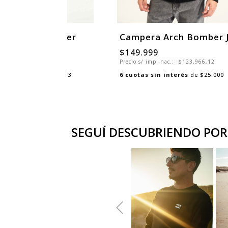
a Anorak Puffer
99
$149.999
mp. nac.:
$115.701,65
Precio s/ imp. nac.:
$123.966,12
sin interés
de
$23.333
6
cuotas sin interés
de
$25.000
SEGUÍ DESCUBRIENDO POR