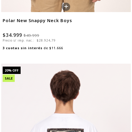
+
Polar New Snappy Neck Boys
$34.999
$49.999
Precio s/ imp. nac.:
$28.924,79
3
cuotas sin interés
de
$11.666
20
% OFF
SALE