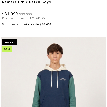
Remera Etnic Patch Boys
$31.999
$39.999
Precio s/ imp. nac.:
$26.445,45
3
cuotas sin interés
de
$10.666
20
% OFF
SALE