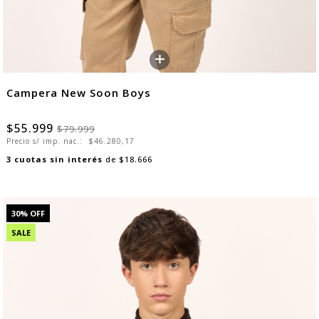
+
Campera New Soon Boys
$55.999
$79.999
Precio s/ imp. nac.:
$46.280,17
3
cuotas sin interés
de
$18.666
30
% OFF
SALE