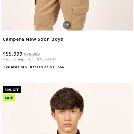
+
Campera New Soon Boys
$55.999
$79.999
Precio s/ imp. nac.:
$46.280,17
3
cuotas sin interés
de
$18.666
30
% OFF
SALE