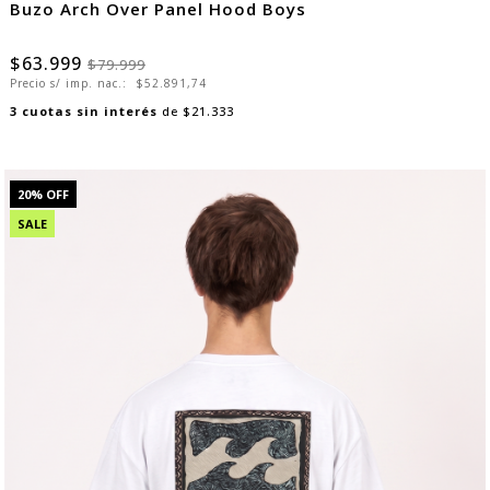
Buzo Arch Over Panel Hood Boys
$63.999
$79.999
Precio s/ imp. nac.:
$52.891,74
3
cuotas sin interés
de
$21.333
20
% OFF
SALE