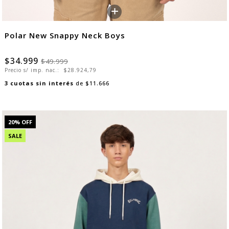
+
Polar New Snappy Neck Boys
$34.999
$49.999
Precio s/ imp. nac.:
$28.924,79
3
cuotas sin interés
de
$11.666
20
% OFF
SALE