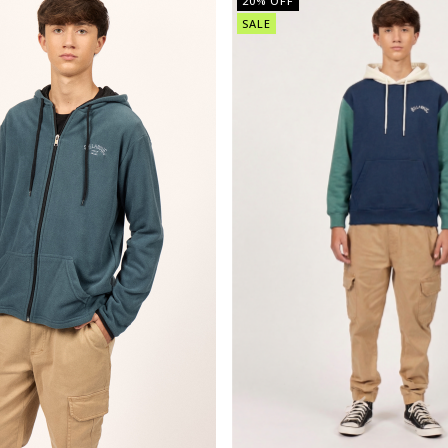
20
% OFF
SALE