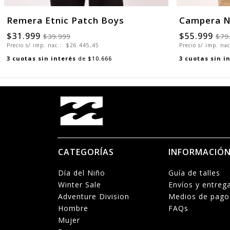
Remera Etnic Patch Boys
Campera N
$31.999
$55.999
$39.999
$79
Precio s/ imp. nac.:
$26.445,45
Precio s/ imp. na
3
cuotas sin interés
de
$10.666
3
cuotas sin i
CATEGORÍAS
INFORMACIÓ
Día del Niño
Guía de talles
Winter Sale
Envíos y entreg
Adventure Division
Medios de pago
Hombre
FAQs
Mujer