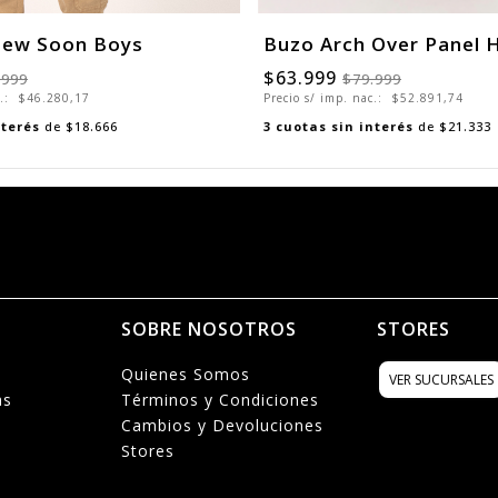
ew Soon Boys
Buzo Arch Over Panel 
$63.999
.999
$79.999
c.:
$46.280,17
Precio s/ imp. nac.:
$52.891,74
nterés
de
$18.666
3
cuotas sin interés
de
$21.333
N
SOBRE NOSOTROS
STORES
Quienes Somos
VER SUCURSALES
as
Términos y Condiciones
Cambios y Devoluciones
Stores