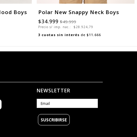
Hood Boys
Polar New Snappy Neck Boys
$34.999
$49.999
Precio s/ imp. nac.:
$28.924,79
3
cuotas sin interés
de
$11.666
NEWSLETTER