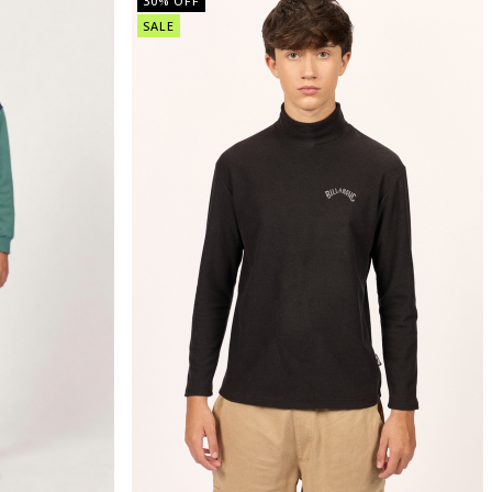
30
% OFF
SALE