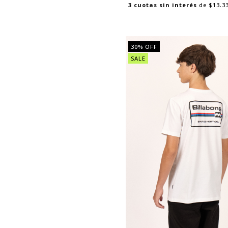
3
cuotas sin interés
de
$13.3
30
% OFF
SALE