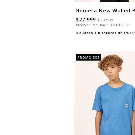
Remera New Walled 
$27.999
$39.999
Precio s/ imp. nac.:
$23.139,67
3
cuotas sin interés
de
$9.33
PROMO 3X2