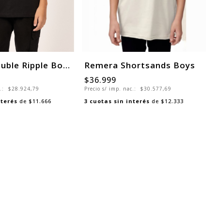
Remera Double Ripple Boys
Remera Shortsands Boys
$36.999
c.:
$28.924,79
Precio s/ imp. nac.:
$30.577,69
nterés
de
$11.666
3
cuotas sin interés
de
$12.333