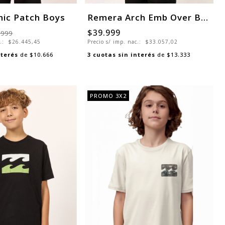
nic Patch Boys
Remera Arch Emb Over Boys
$39.999
.999
c.:
$26.445,45
Precio s/ imp. nac.:
$33.057,02
nterés
de
$10.666
3
cuotas sin interés
de
$13.333
PROMO 3X2