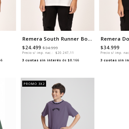
Remera South Runner Boys
$24.499
$34.999
$34.999
Precio s/ imp. nac.:
$20.247,11
Precio s/ imp. na
66
3
cuotas sin interés
de
$8.166
3
cuotas sin i
PROMO 3X2