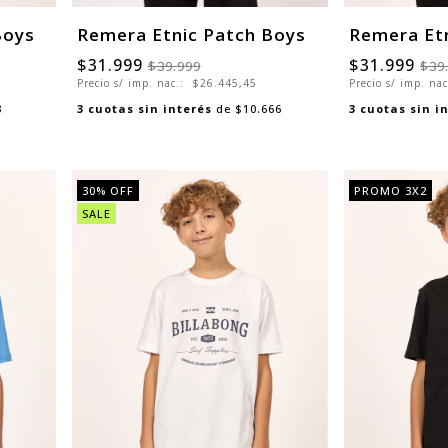
Boys
Remera Etnic Patch Boys
Remera Et
$31.999
$31.999
$39.999
$39
Precio s/ imp. nac.:
$26.445,45
Precio s/ imp. na
3
3
cuotas sin interés
de
$10.666
3
cuotas sin i
30
% OFF
PROMO 3X2
SALE