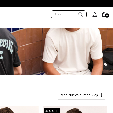
BA/AMBA)
0
30
% OFF