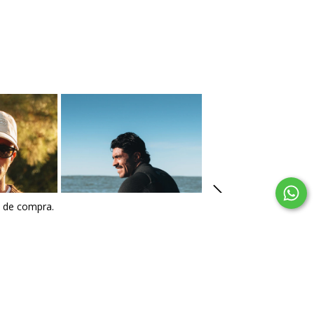
a de compra.
os
Neoprene
Camperas