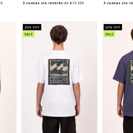
33
3
cuotas sin interés
de
$13.333
3
cuotas sin i
20
% OFF
20
% OFF
SALE
SALE