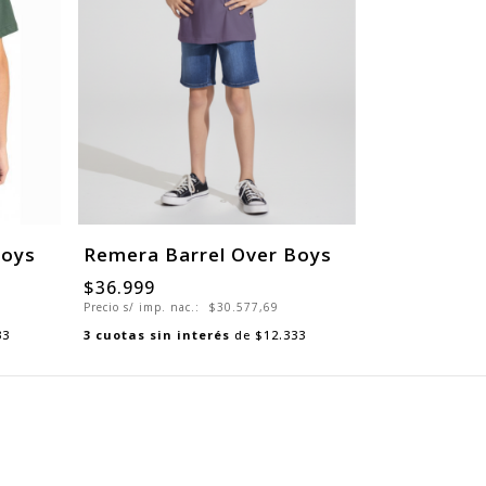
Boys
Remera Barrel Over Boys
$36.999
Precio s/ imp. nac.:
$30.577,69
33
3
cuotas sin interés
de
$12.333