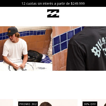
 hoy tu pedido comprando antes de las 12hs por envío express! (CA
PROMO 3X2
30
% OFF