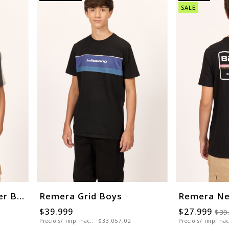
SALE
Remera Spec Icon Over Boys
Remera Grid Boys
Remera Ne
$39.999
$27.999
$39
Precio s/ imp. nac.:
$33.057,02
Precio s/ imp. na