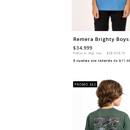
Remera Brighty Boys
$34.999
Precio s/ imp. nac.:
$28.924,79
3
cuotas sin interés
de
$11.6
PROMO 3X2