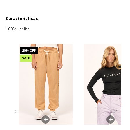
Características
:
100% acrílico
20
% OFF
SALE
+
+