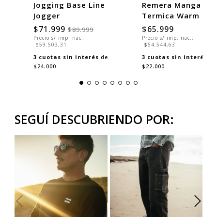
ut
Jogging Base Line
Remera Manga Lar
Jogger
Termica Warm Up
$71.999
$65.999
$89.999
Precio s/ imp. nac.:
Precio s/ imp. nac.:
$59.503,31
$54.544,63
3
cuotas sin interés
de
3
cuotas sin interés
de
$24.000
$22.000
SEGUÍ DESCUBRIENDO POR: