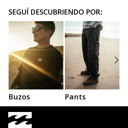
SEGUÍ DESCUBRIENDO POR:
Buzos
Pants
R