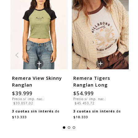
+
+
Remera View Skinny
Remera Tigers
R
Ranglan
Ranglan Long
B
$39.999
$54.999
$
Precio s/ imp. nac.:
Precio s/ imp. nac.:
Pr
$33.057,02
$45.453,72
$
3
cuotas sin interés
de
3
cuotas sin interés
de
3
$13.333
$18.333
$