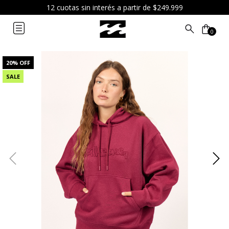
12 cuotas sin interés a partir de $249.999
0
20
% OFF
SALE