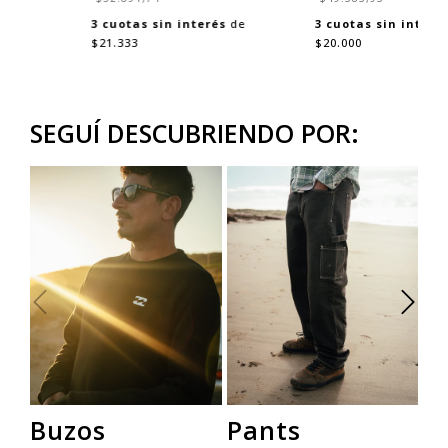
3
cuotas sin interés
de
3
cuotas sin interé
$21.333
$20.000
SEGUÍ DESCUBRIENDO POR:
Buzos
Pants
R