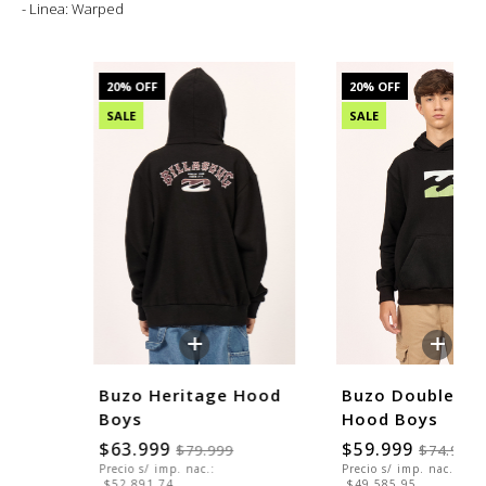
- Linea: Warped
20
% OFF
20
% OFF
SALE
SALE
+
+
Buzo Heritage Hood
Buzo Double Rip
Boys
Hood Boys
$63.999
$59.999
$79.999
$74.999
Precio s/ imp. nac.:
Precio s/ imp. nac.:
$52.891,74
$49.585,95