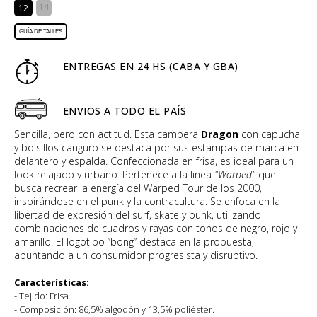
14
12
GUÍA DE TALLES
ENTREGAS EN 24 HS (CABA Y GBA)
ENVIOS A TODO EL PAÍS
Sencilla, pero con actitud. Esta campera
Dragon
con capucha
y bolsillos canguro se destaca por sus estampas de marca en
delantero y espalda. Confeccionada en frisa, es ideal para un
look relajado y urbano. Pertenece a la linea
"Warped"
que
busca recrear la energía del Warped Tour de los 2000,
inspirándose en el punk y la contracultura. Se enfoca en la
libertad de expresión del surf, skate y punk, utilizando
combinaciones de cuadros y rayas con tonos de negro, rojo y
amarillo. El logotipo “bong” destaca en la propuesta,
apuntando a un consumidor progresista y disruptivo.
Características:
- Tejido: Frisa.
- Composición: 86,5% algodón y 13,5% poliéster.