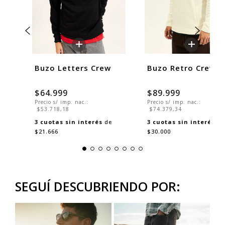
+
+
Buzo Letters Crew
Buzo Retro Crew
$64.999
$89.999
Precio s/ imp. nac.:
Precio s/ imp. nac.:
$53.718,18
$74.379,34
3
cuotas sin interés
de
3
cuotas sin interés
de
$21.666
$30.000
SEGUÍ DESCUBRIENDO POR: