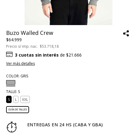
Buzo Walled Crew
$64.999
Precio s/ imp. nac.
$53.718,18
3
cuotas sin interés
de
$21.666
Ver más detalles
COLOR:
GRIS
TALLE:
S
S
L
XXL
GUÍA DE TALLES
ENTREGAS EN 24 HS (CABA Y GBA)