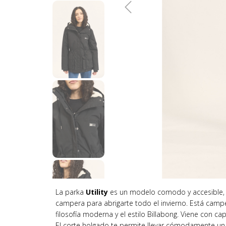
La parka
Utility
es un modelo comodo y accesible, 
campera para abrigarte todo el invierno. Está campe
filosofía moderna y el estilo Billabong. Viene con cap
El corte holgado te permite llevar cómodamente u