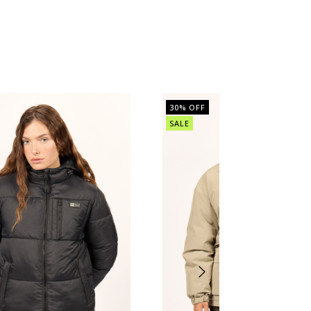
30
% OFF
SALE