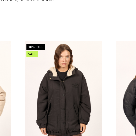
30
% OFF
SALE