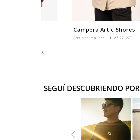
a Chill Time
Campera Artic Shores
99
Precio s/ imp. nac.:
$127.271,90
$199.999
mp. nac.:
$115.701,65
sin interés
de
$23.333
SEGUÍ DESCUBRIENDO POR