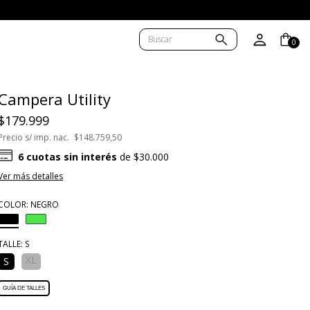
0
Campera Utility
$179.999
Precio s/ imp. nac.
$148.759,50
6
cuotas sin interés
de
$30.000
Ver más detalles
COLOR:
NEGRO
TALLE:
S
XL
S
GUÍA DE TALLES