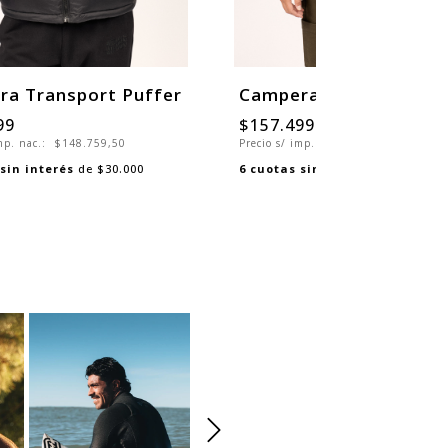
a Transport Puffer
Campera Laguna
99
$157.499
$224.999
imp. nac.:
$148.759,50
Precio s/ imp. nac.:
$130.164,46
sin interés
de
$30.000
6
cuotas sin interés
de
$26.250