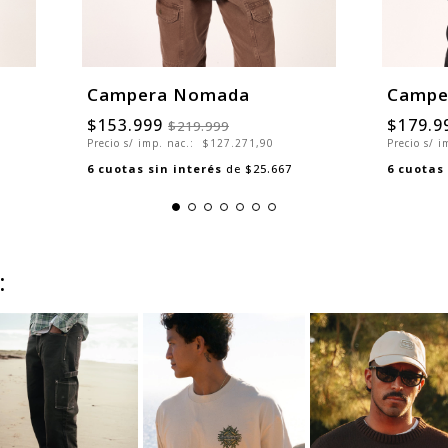
Campera Nomada
Camper
$153.999
$179.9
$219.999
Precio s/ imp. nac.:
$127.271,90
Precio s/ 
6
cuotas sin interés
de
$25.667
6
cuotas 
: