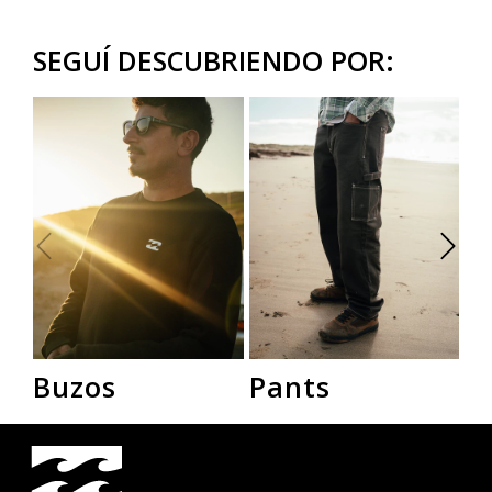
SEGUÍ DESCUBRIENDO POR:
Buzos
Pants
R