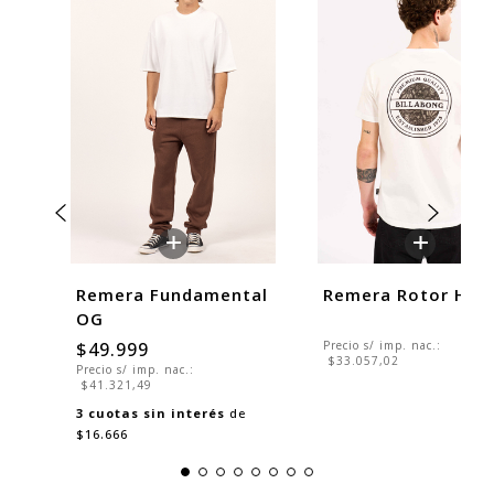
+
+
h
Remera Fundamental
Remera Rotor Hol
OG
$49.999
Precio s/ imp. nac.:
$33.057,02
Precio s/ imp. nac.:
$41.321,49
3
cuotas sin interés
de
$16.666