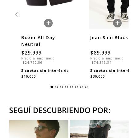
+
+
al
Boxer All Day
Jean Slim Black
Neutral
$29.999
$89.999
Precio s/ imp. nac.:
Precio s/ imp. nac.:
$24.792,56
$74.379,34
3
cuotas sin interés
de
3
cuotas sin interés
de
$10.000
$30.000
SEGUÍ DESCUBRIENDO POR: