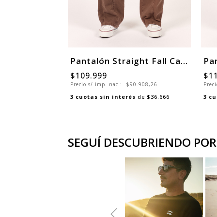
Pantalón Straight Fall Cargo Woman
$109.999
$1
Precio s/ imp. nac.:
$90.908,26
Preci
3
cuotas sin interés
de
$36.666
3
cu
SEGUÍ DESCUBRIENDO POR