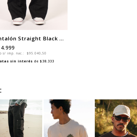
Pantalón Straight Black Cargo Woman
14.999
o s/ imp. nac.:
$95.040,50
otas sin interés
de
$38.333
: