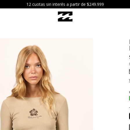
 hoy tu pedido comprando antes de las 12hs por envío express! (CA