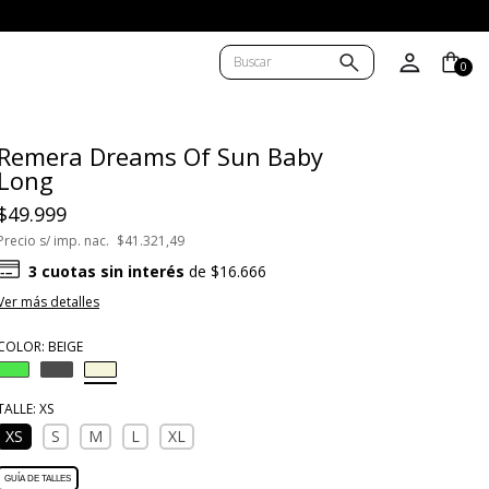
BA/AMBA)
0
Remera Dreams Of Sun Baby
Long
$49.999
Precio s/ imp. nac.
$41.321,49
3
cuotas sin interés
de
$16.666
Ver más detalles
COLOR:
BEIGE
TALLE:
XS
XS
S
M
L
XL
GUÍA DE TALLES