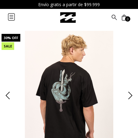
Envío gratis a partir de $99.999
0
30
% OFF
SALE