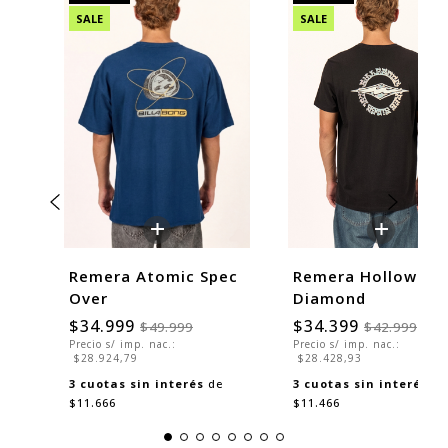
SALE
SALE
+
+
Remera Atomic Spec
Remera Hollow
Over
Diamond
$34.999
$34.399
$49.999
$42.999
Precio s/ imp. nac.:
Precio s/ imp. nac.:
$28.924,79
$28.428,93
3
cuotas sin interés
de
3
cuotas sin interés
de
$11.666
$11.466