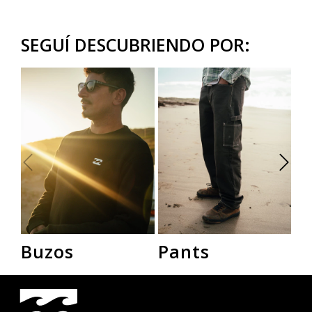
SEGUÍ DESCUBRIENDO POR:
Buzos
Pants
R