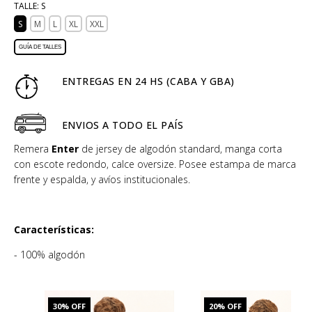
TALLE:
S
S
M
L
XL
XXL
GUÍA DE TALLES
ENTREGAS EN 24 HS (CABA Y GBA)
ENVIOS A TODO EL PAÍS
Remera
Enter
de jersey de algodón standard, manga corta
con escote redondo, calce oversize. Posee estampa de marca
frente y espalda, y avíos institucionales.
Características:
- 100% algodón
30
% OFF
20
% OFF