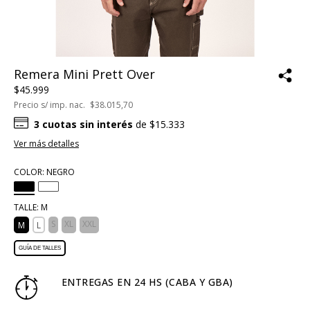
Remera Mini Prett Over
$45.999
Precio s/ imp. nac.
$38.015,70
3
cuotas sin interés
de
$15.333
Ver más detalles
COLOR:
NEGRO
TALLE:
M
S
XL
XXL
M
L
GUÍA DE TALLES
ENTREGAS EN 24 HS (CABA Y GBA)