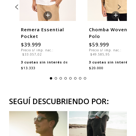
+
+
h
Remera Essential
Chomba Woven Ov
Pocket
Polo
$39.999
$59.999
Precio s/ imp. nac.:
Precio s/ imp. nac.:
$33.057,02
$49.585,95
3
cuotas sin interés
de
3
cuotas sin interés
de
$13.333
$20.000
SEGUÍ DESCUBRIENDO POR: