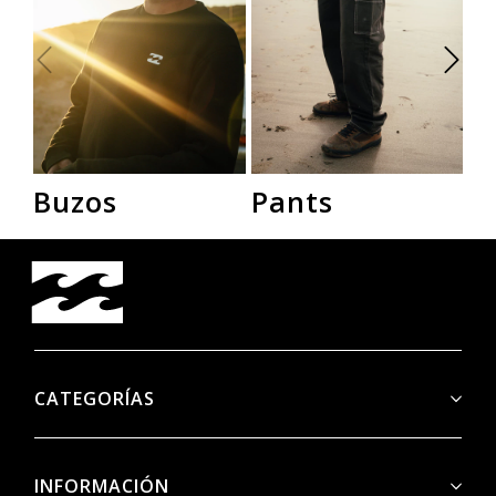
Buzos
Pants
R
CATEGORÍAS
INFORMACIÓN