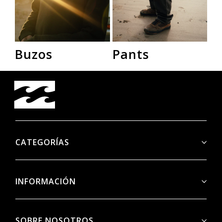
Buzos
Pants
R
CATEGORÍAS
INFORMACIÓN