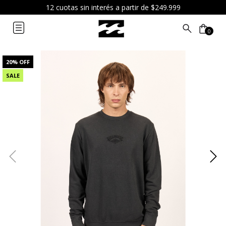
¡Recibí hoy tu pedido comprando antes de las 12hs por envío
express! (CABA/AMBA)
0
20
% OFF
SALE