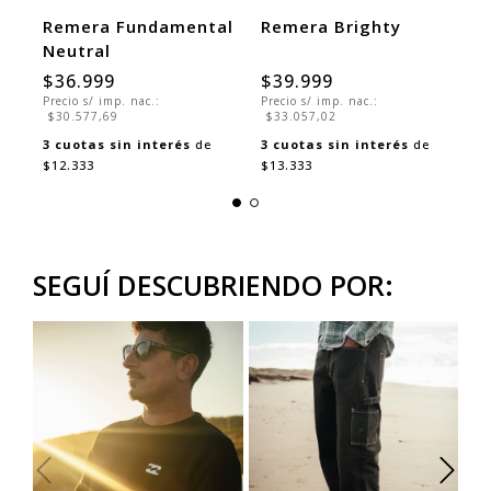
Remera Fundamental
Remera Brighty
R
Neutral
$36.999
$39.999
$
Precio s/ imp. nac.:
Precio s/ imp. nac.:
Pr
$30.577,69
$33.057,02
$
3
cuotas sin interés
de
3
cuotas sin interés
de
3
$12.333
$13.333
$
SEGUÍ DESCUBRIENDO POR: